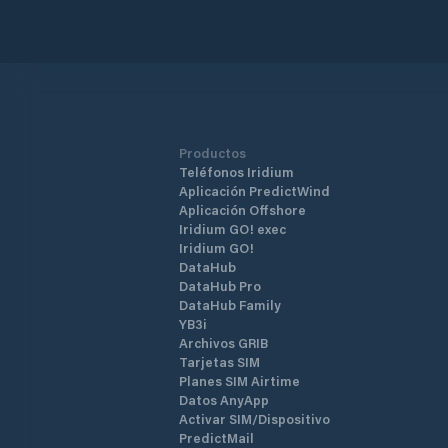
Productos
Teléfonos Iridium
Aplicación PredictWind
Aplicación Offshore
Iridium GO! exec
Iridium GO!
DataHub
DataHub Pro
DataHub Family
YB3i
Archivos GRIB
Tarjetas SIM
Planes SIM Airtime
Datos AnyApp
Activar SIM/Dispositivo
PredictMail