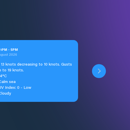
t
1
PM
-
5
PM
ugust 2026
13 knots decreasing to 10 knots. Gusts
p to 19 knots.
14°C
Calm sea
UV Index: 0 - Low
Cloudy