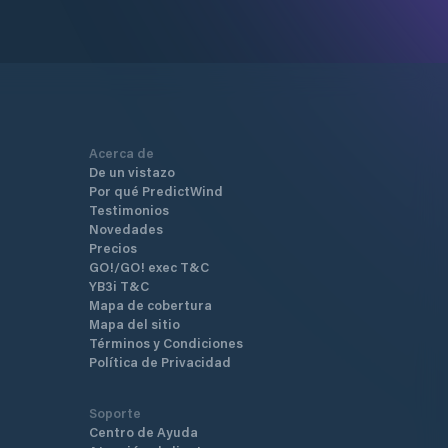
Acerca de
De un vistazo
Por qué PredictWind
Testimonios
Novedades
Precios
GO!/GO! exec T&C
YB3i T&C
Mapa de cobertura
Mapa del sitio
Términos y Condiciones
Política de Privacidad
Soporte
Centro de Ayuda