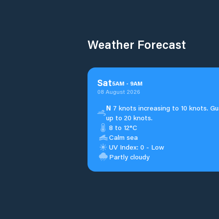
Weather Forecast
Sat
5
AM
-
9
AM
08 August 2026
N
7 knots increasing to 10 knots. Gu
up to 20 knots.
8 to 12°C
Calm sea
UV Index: 0 - Low
Partly cloudy