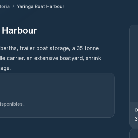
toria
/
Yaringa Boat Harbour
t Harbour
berths, trailer boat storage, a 35 tonne
le carrier, an extensive boatyard, shrink
rage.
sponibles...
C
3