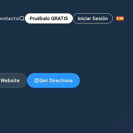
ontacto
Pruébalo GRATIS
Iniciar Sesión
t Website
Get Directions