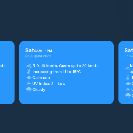
Sat
Sa
9
AM
-
1
PM
08 August 2026
08 A
sts
N
9–16 knots. Gusts up to 20 knots.
N
Increasing from 11 to 15°C
u
Calm sea
UV Index: 2 - Low
Cloudy