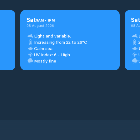
Sat
Sa
9
AM
-
1
PM
08 August 2026
08 A
Light and variable.
Increasing from 22 to 26°C
Calm sea
UV Index: 6 - High
Mostly fine