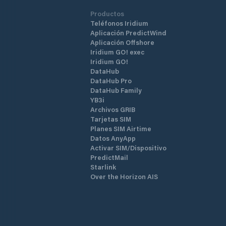
Productos
Teléfonos Iridium
Aplicación PredictWind
Aplicación Offshore
Iridium GO! exec
Iridium GO!
DataHub
DataHub Pro
DataHub Family
YB3i
Archivos GRIB
Tarjetas SIM
Planes SIM Airtime
Datos AnyApp
Activar SIM/Dispositivo
PredictMail
Starlink
Over the Horizon AIS