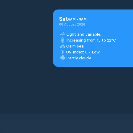
Sat
5
AM
-
9
AM
08 August 2026
Light and variable.
Increasing from 15 to 22°C
Calm sea
UV Index: 0 - Low
Partly cloudy