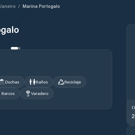
 Janeiro
/
Marina Portogalo
ogalo
Duchas
Baños
Reciclaje
e Barcos
Varadero
C
2