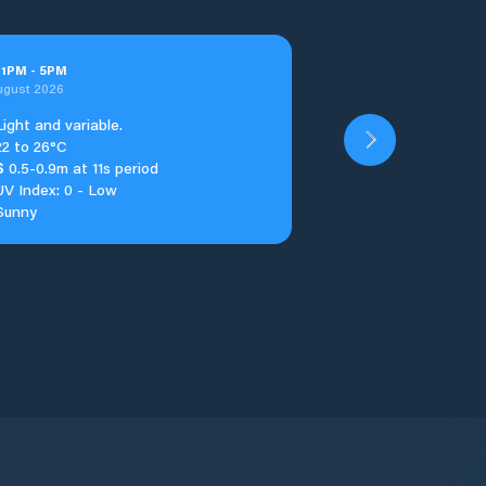
t
1
PM
-
5
PM
ugust 2026
Light and variable.
22 to 26°C
S
0.5-0.9m at 11s period
UV Index: 0 - Low
Sunny