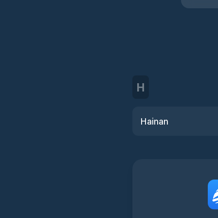
H
Hainan