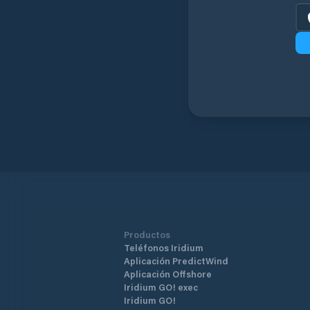
Productos
Teléfonos Iridium
Aplicación PredictWind
Aplicación Offshore
Iridium GO! exec
Iridium GO!