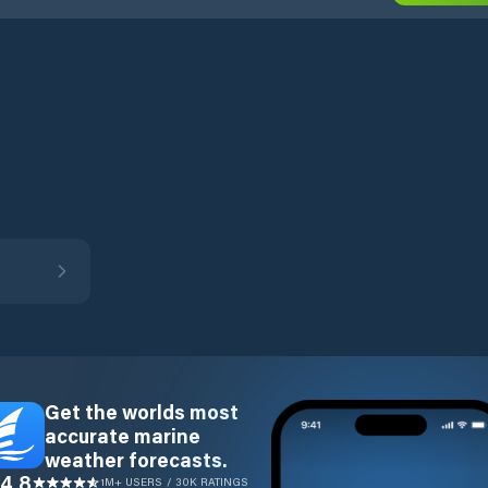
Get the worlds most
accurate marine
weather forecasts.
4.8
1M+ USERS / 30K RATINGS