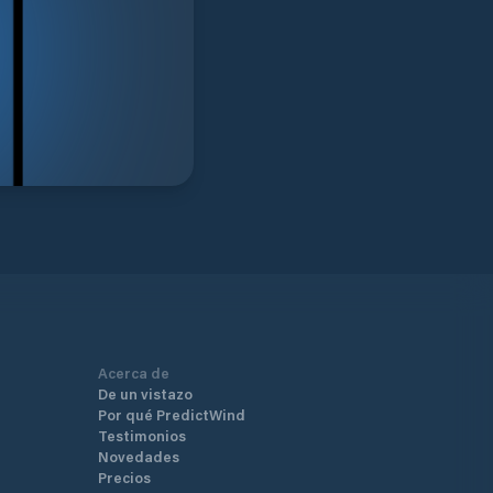
Acerca de
De un vistazo
Por qué PredictWind
Testimonios
Novedades
Precios