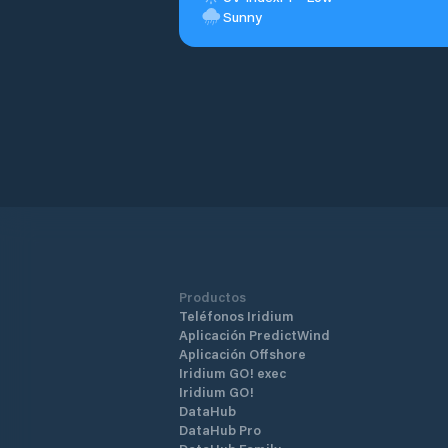
Sunny
Productos
Teléfonos Iridium
Aplicación PredictWind
Aplicación Offshore
Iridium GO! exec
Iridium GO!
DataHub
DataHub Pro