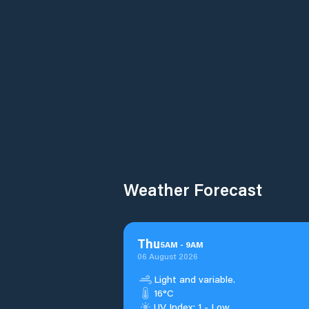
Weather Forecast
Thu
5
AM
-
9
AM
06 August 2026
Light and variable.
16°C
UV Index: 1 - Low