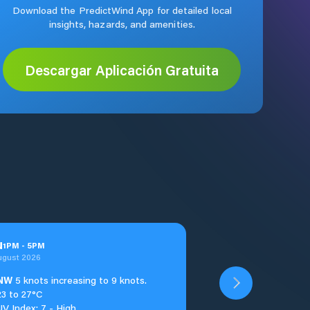
Download the PredictWind App for detailed local
insights, hazards, and amenities.
Descargar Aplicación Gratuita
u
1
PM
-
5
PM
ugust 2026
NW
5 knots increasing to 9 knots.
23 to 27°C
UV Index: 7 - High