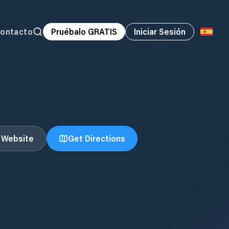
ontacto
Pruébalo GRATIS
Iniciar Sesión
t Website
Get Directions