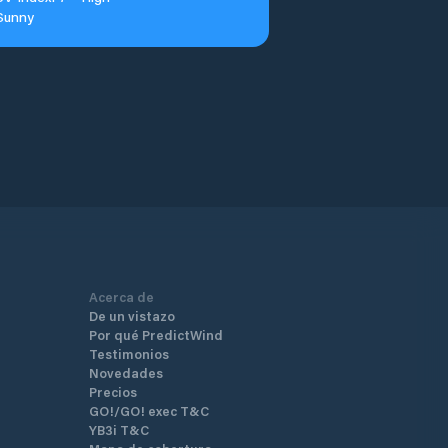
Sunny
Acerca de
De un vistazo
Por qué PredictWind
Testimonios
Novedades
Precios
GO!/GO! exec T&C
YB3i T&C