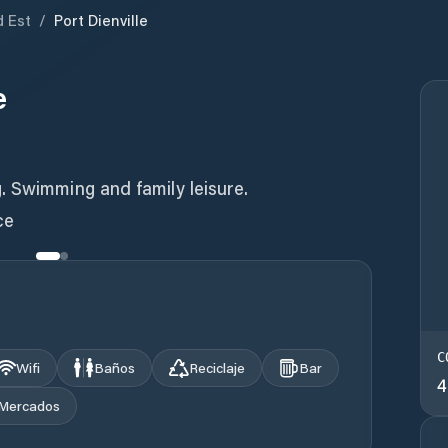
 Est
/
Port Dienville
e
. Swimming and family leisure.
ce
C
Wifi
Baños
Reciclaje
Bar
4
Mercados