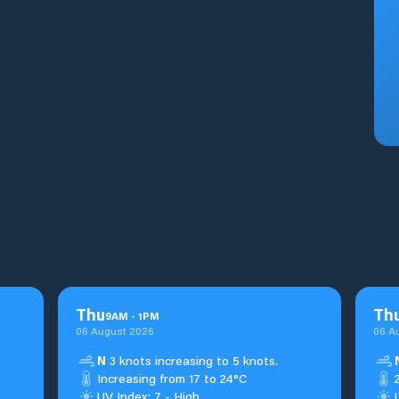
Thu
Th
9
AM
-
1
PM
06 August 2026
06 A
N
3 knots increasing to 5 knots.
Increasing from 17 to 24°C
UV Index: 7 - High