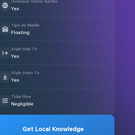
Overseas Visitor Berths
Yes
Tipo de Muelle
Floating
Style Side To
Yes
Style Stern To
Yes
Tidal Flow
Negligible
Get Local Knowledge