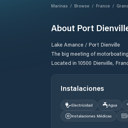
Marinas
/
Browse
/
France
/
Grand
About
Port Dienvill
Lake Amance / Port Dienville
The big meeting of motorboating
Located in 10500 Dienville, Fran
Instalaciones
Electricidad
Agua
Instalaciones Médicas