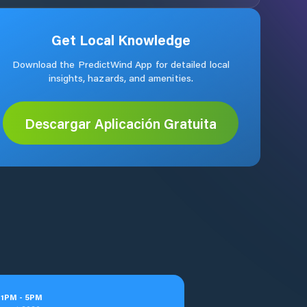
Get Local Knowledge
Download the PredictWind App for detailed local
insights, hazards, and amenities.
Descargar Aplicación Gratuita
t
1
PM
-
5
PM