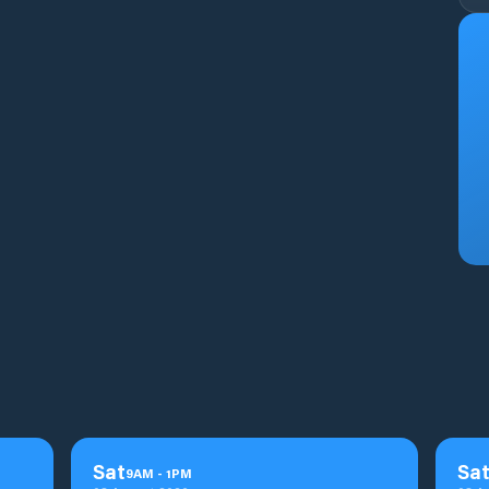
Sat
Sa
9
AM
-
1
PM