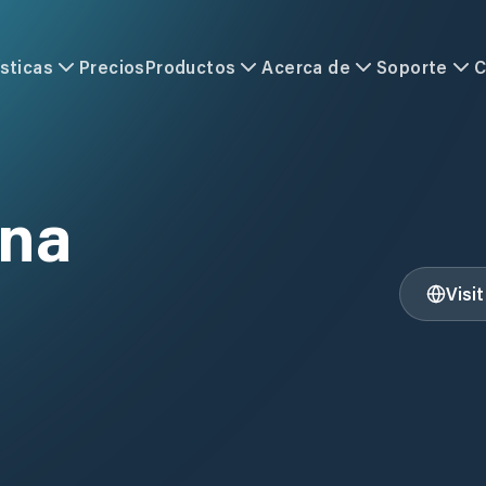
sticas
Precios
Productos
Acerca de
Soporte
C
ona
Visi