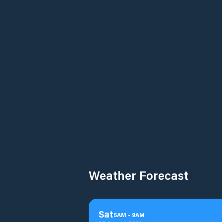
Weather Forecast
Sat
5
AM
-
9
AM