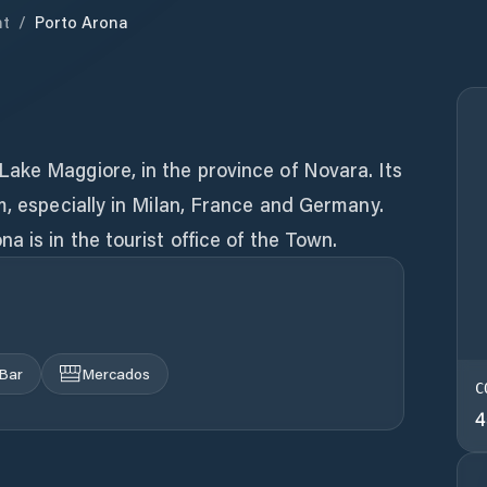
nt
/
Porto Arona
ake Maggiore, in the province of Novara. Its
m, especially in Milan, France and Germany.
a is in the tourist office of the Town.
Bar
Mercados
C
4