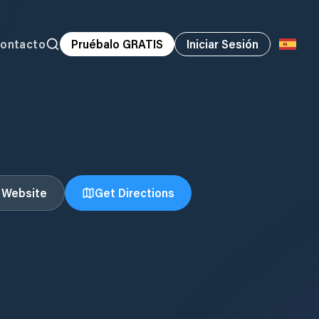
ontacto
Pruébalo GRATIS
Iniciar Sesión
t Website
Get Directions