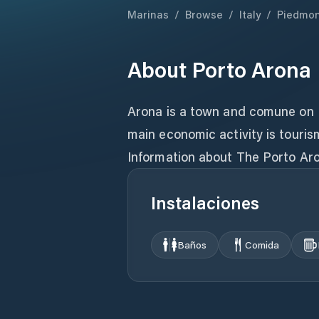
Marinas
/
Browse
/
Italy
/
Piedmo
About
Porto Arona
Arona is a town and comune on L
main economic activity is touris
Information about The Porto Aron
Instalaciones
Baños
Comida