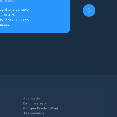
ugust 2026
Light and variable.
28 to 31°C
UV Index: 7 - High
Sunny
Acerca de
De un vistazo
Por qué PredictWind
Testimonios