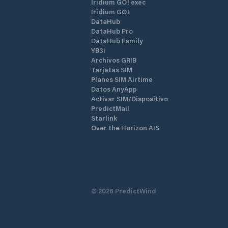
Iridium GO! exec
Iridium GO!
DataHub
DataHub Pro
DataHub Family
YB3i
Archivos GRIB
Tarjetas SIM
Planes SIM Airtime
Datos AnyApp
Activar SIM/Dispositivo
PredictMail
Starlink
Over the Horizon AIS
©
2026
PredictWind