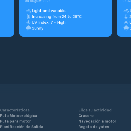
08 August 2026
08 A
Light and variable.
Increasing from 24 to 29°C
UV Index: 7 - High
Sunny
Características
Elige tu actividad
Ruta Meteorológica
Crucero
Ruta para motor
Navegación a motor
Planificación de Salida
Regata de yates