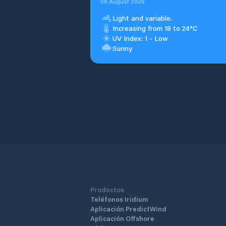
08 August 2026
Light and variable.
Increasing from 18 to 24°C
UV Index: 1 - Low
Sunny
Productos
Teléfonos Iridium
Aplicación PredictWind
Aplicación Offshore