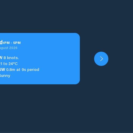
d
1
PM
-
5
PM
ugust 2026
W
8 knots.
21 to 24°C
SW
0.8m at 9s period
Sunny