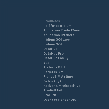
Productos
Teléfonos Iridium
Aplicación PredictWind
Aplicación Offshore
Iridium GO! exec
Iridium GO!
DataHub
DataHub Pro
DataHub Family
YB3i
Archivos GRIB
Tarjetas SIM
Planes SIM Airtime
Datos AnyApp
Activar SIM/Dispositivo
PredictMail
Starlink
Over the Horizon AIS