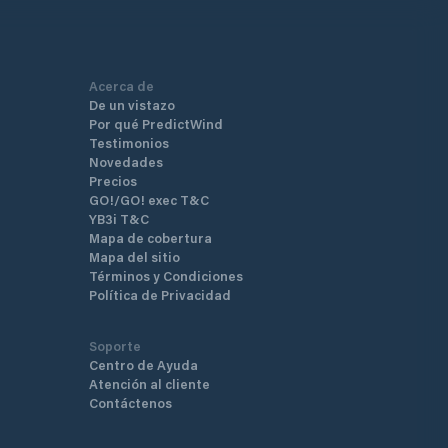
Acerca de
De un vistazo
Por qué PredictWind
Testimonios
Novedades
Precios
GO!/GO! exec T&C
YB3i T&C
Mapa de cobertura
Mapa del sitio
Términos y Condiciones
Política de Privacidad
Soporte
Centro de Ayuda
Atención al cliente
Contáctenos