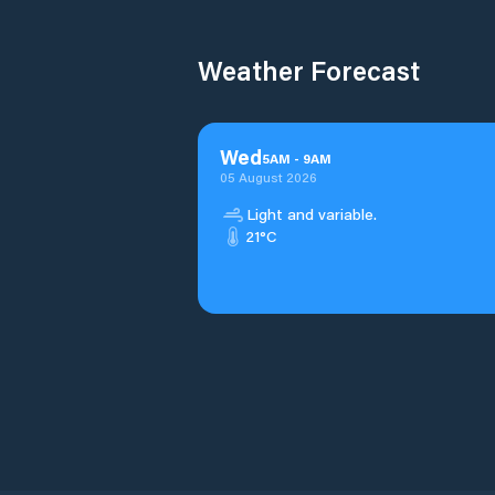
Weather Forecast
Wed
5
AM
-
9
AM
05 August 2026
Light and variable.
21°C