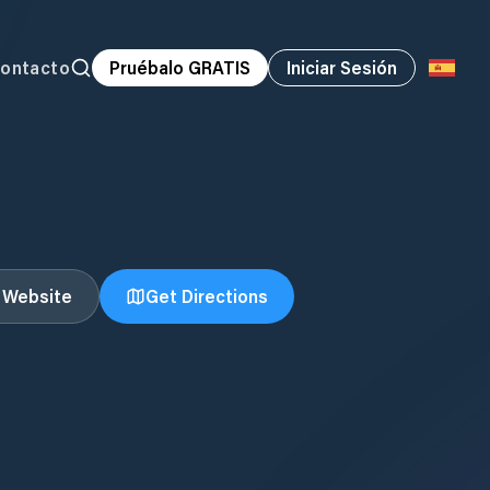
ontacto
Pruébalo GRATIS
Iniciar Sesión
t Website
Get Directions