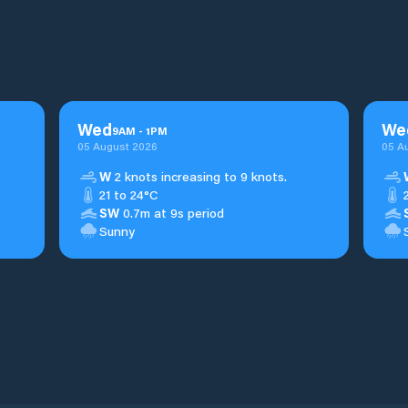
Wed
We
9
AM
-
1
PM
05 August 2026
05 A
W
2 knots increasing to 9 knots.
21 to 24°C
SW
0.7m at 9s period
Sunny