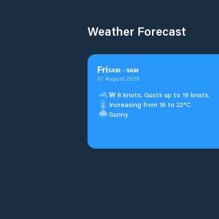
Weather Forecast
Fri
5
AM
-
9
AM
07 August 2026
W
8 knots. Gusts up to 19 knots.
Increasing from 16 to 22°C
Sunny