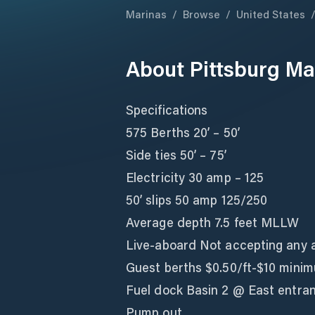
Marinas
/
Browse
/
United States
About
Pittsburg Ma
Specifications
575 Berths 20’ – 50’
Side ties 50’ – 75’
Electricity 30 amp – 125
50’ slips 50 amp 125/250
Average depth 7.5 feet MLLW
Live-aboard Not accepting any a
Guest berths $0.50/ft-$10 mini
Fuel dock Basin 2 @ East entra
Pump out