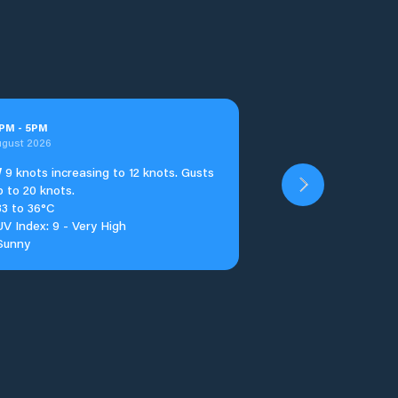
PM
-
5
PM
ugust 2026
W
9 knots increasing to 12 knots. Gusts
p to 20 knots.
33 to 36°C
UV Index: 9 - Very High
Sunny