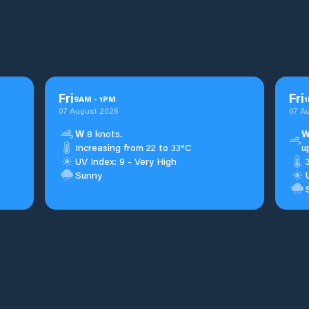
Fri
Fri
9
AM
-
1
PM
1
07 August 2026
07 A
W
8 knots.
Increasing from 22 to 33°C
u
UV Index: 9 - Very High
Sunny