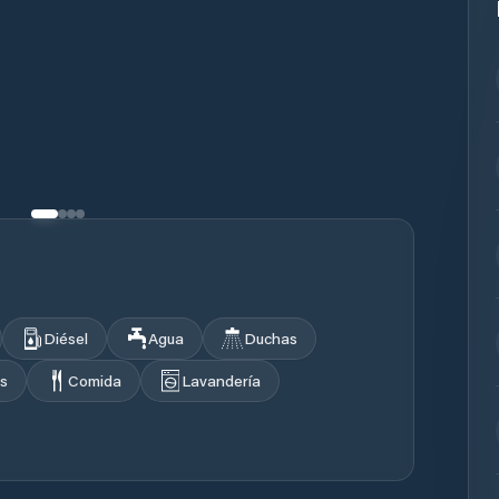
Diésel
Agua
Duchas
s
Comida
Lavandería