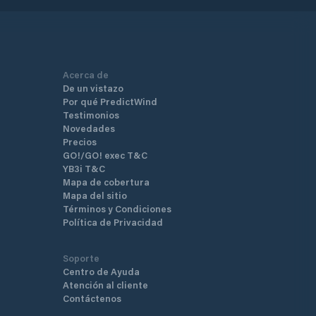
Acerca de
De un vistazo
Por qué PredictWind
Testimonios
Novedades
Precios
GO!/GO! exec T&C
YB3i T&C
Mapa de cobertura
Mapa del sitio
Términos y Condiciones
Política de Privacidad
Soporte
Centro de Ayuda
Atención al cliente
Contáctenos