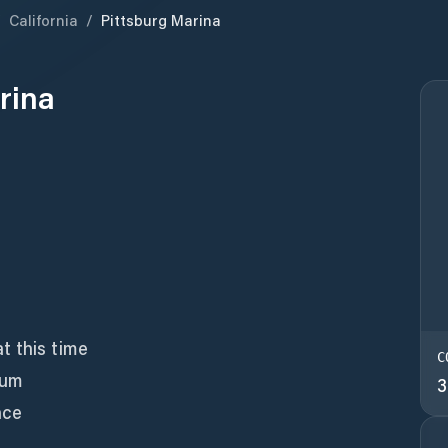
/
California
/
Pittsburg Marina
rina
t this time
C
mum
3
nce