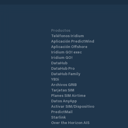
Productos
Teléfonos Iridium
Aplicación PredictWind
Aplicación Offshore
Iridium GO! exec
Iridium GO!
DataHub
DataHub Pro
DataHub Family
YB3i
Archivos GRIB
Tarjetas SIM
Planes SIM Airtime
Datos AnyApp
Activar SIM/Dispositivo
PredictMail
Starlink
Over the Horizon AIS