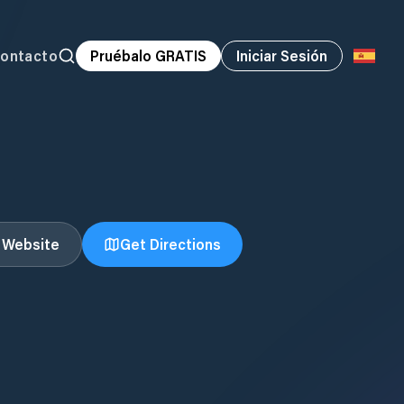
ontacto
Pruébalo GRATIS
Iniciar Sesión
t Website
Get Directions