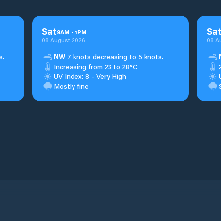
Sat
Sa
9
AM
-
1
PM
08 August 2026
08 A
s.
NW
7 knots decreasing to 5 knots.
Increasing from 23 to 28°C
UV Index: 8 - Very High
Mostly fine