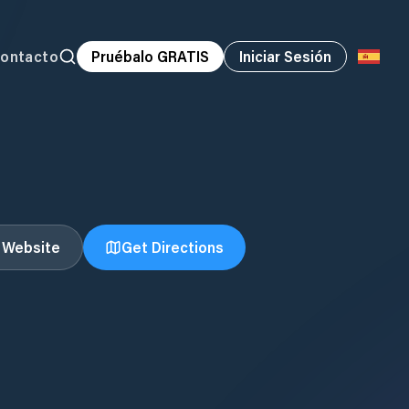
ontacto
Pruébalo GRATIS
Iniciar Sesión
t Website
Get Directions