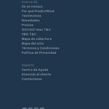
Acerca de
De un vistazo
Por qué PredictWind
Testimonios
Novedades
Precios
GO!/GO! exec T&C
YB3i T&C
Mapa de cobertura
Mapa del sitio
Términos y Condiciones
Política de Privacidad
Soporte
Centro de Ayuda
Atención al cliente
Contáctenos