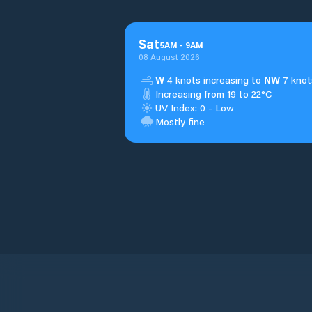
Sat
5
AM
-
9
AM
08 August 2026
W
4 knots increasing to
NW
7 knot
Increasing from 19 to 22°C
UV Index: 0 - Low
Mostly fine