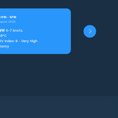
t
1
PM
-
5
PM
ugust 2026
NW
4–7 knots.
28°C
UV Index: 8 - Very High
Sunny