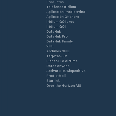
Productos
Teléfonos Iridium
Aplicación PredictWind
Aplicación Offshore
Iridium GO! exec
Iridium GO!
DataHub
DataHub Pro
DataHub Family
YB3i
Archivos GRIB
Tarjetas SIM
Planes SIM Airtime
Datos AnyApp
Activar SIM/Dispositivo
PredictMail
Starlink
Over the Horizon AIS