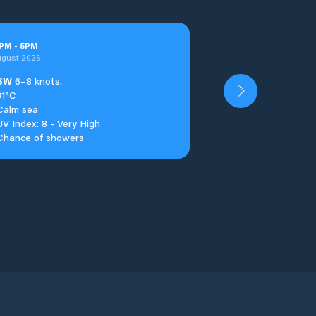
PM
-
5
PM
ugust 2026
SW
6–8 knots.
31°C
Calm sea
UV Index: 8 - Very High
Chance of showers