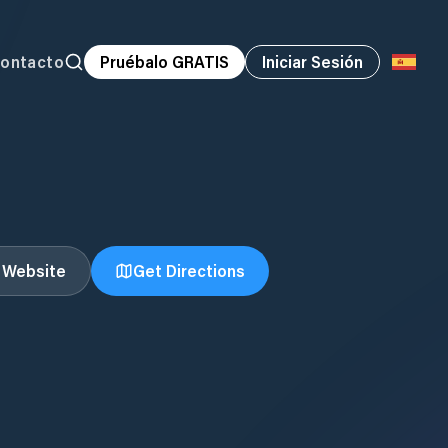
ontacto
Pruébalo GRATIS
Iniciar Sesión
t Website
Get Directions