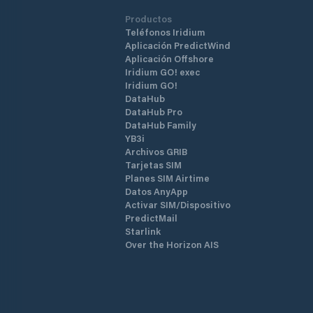
Productos
Teléfonos Iridium
Aplicación PredictWind
Aplicación Offshore
Iridium GO! exec
Iridium GO!
DataHub
DataHub Pro
DataHub Family
YB3i
Archivos GRIB
Tarjetas SIM
Planes SIM Airtime
Datos AnyApp
Activar SIM/Dispositivo
PredictMail
Starlink
Over the Horizon AIS