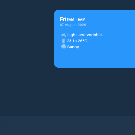
Fri
5
AM
-
9
AM
07 August 2026
Light and variable.
23 to 26°C
Sunny