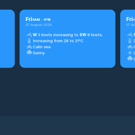
Fri
Fri
9
AM
-
1
PM
1
07 August 2026
07 A
W
3 knots increasing to
SW
8 knots.
Increasing from 28 to 31°C
Calm sea
Sunny