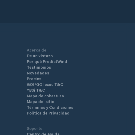
Acerca de
De un vistazo
Por qué PredictWind
Testimonios
Novedades
Precios
GO!/GO! exec T&C
YB3i T&C
Mapa de cobertura
Mapa del sitio
Términos y Condiciones
Política de Privacidad
Soporte
Centro de Ayuda