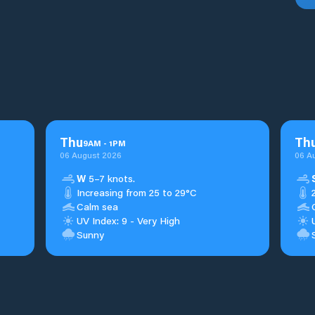
Thu
Th
9
AM
-
1
PM
06 August 2026
06 A
W
5–7 knots.
Increasing from 25 to 29°C
Calm sea
UV Index: 9 - Very High
Sunny