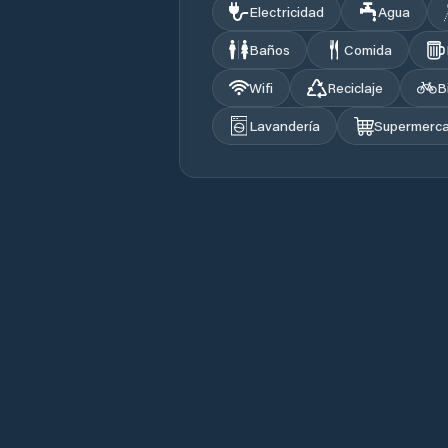
Electricidad
Agua
Baños
Comida
Wifi
Reciclaje
B
Lavandería
Supermerc