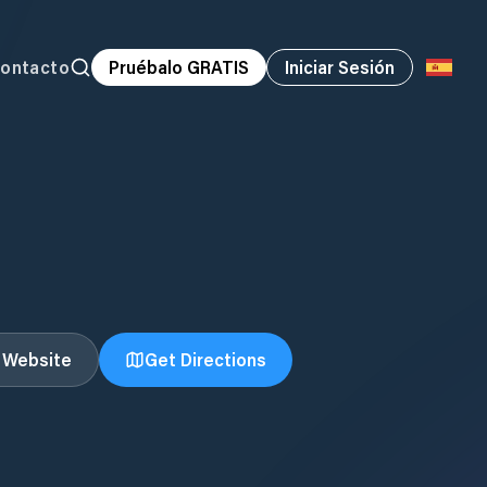
ontacto
Pruébalo GRATIS
Iniciar Sesión
t Website
Get Directions