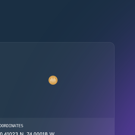
OORDINATES
0.41023 N, 74.00018 W