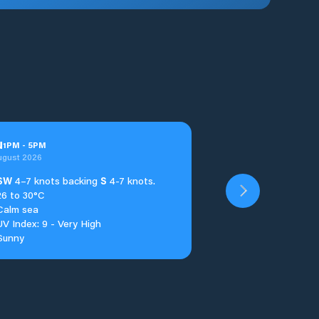
u
1
PM
-
5
PM
ugust 2026
SW
4–7 knots backing
S
4-7 knots.
26 to 30°C
Calm sea
UV Index: 9 - Very High
Sunny