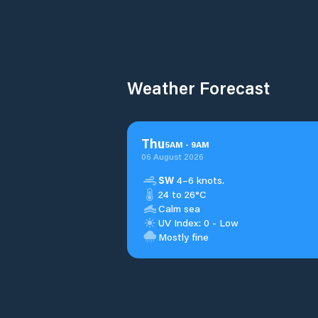
Weather Forecast
Thu
5
AM
-
9
AM
06 August 2026
SW
4–6 knots.
24 to 26°C
Calm sea
UV Index: 0 - Low
Mostly fine