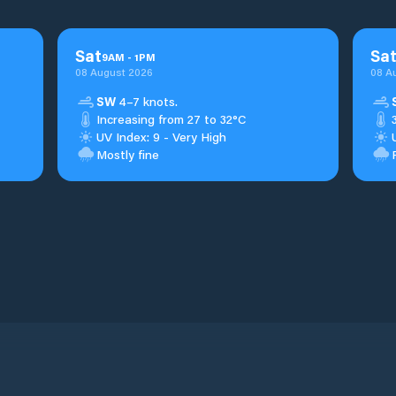
Sat
Sa
9
AM
-
1
PM
08 August 2026
08 A
SW
4–7 knots.
Increasing from 27 to 32°C
UV Index: 9 - Very High
Mostly fine