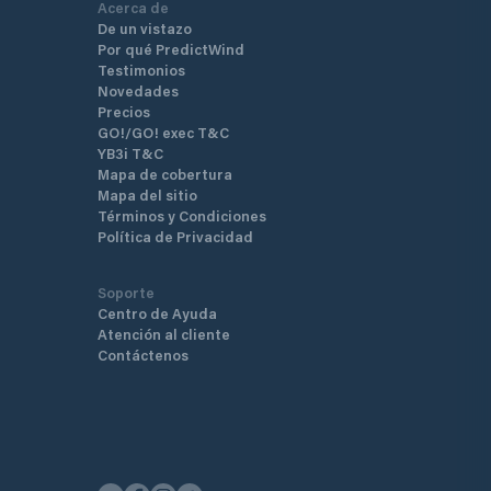
Acerca de
De un vistazo
Por qué PredictWind
Testimonios
Novedades
Precios
GO!/GO! exec T&C
YB3i T&C
Mapa de cobertura
Mapa del sitio
Términos y Condiciones
Política de Privacidad
Soporte
Centro de Ayuda
Atención al cliente
Contáctenos