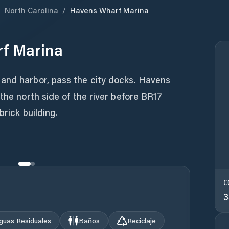
/
North Carolina
/
Havens Wharf Marina
f Marina
and harbor, pass the city docks. Havens
the north side of the river before BR17
brick building.
C
3
guas Residuales
Baños
Reciclaje