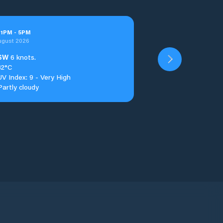
t
1
PM
-
5
PM
ugust 2026
SW
6 knots.
32°C
UV Index: 9 - Very High
Partly cloudy