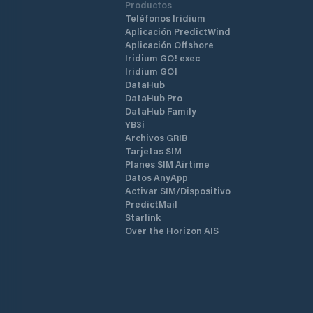
Productos
Teléfonos Iridium
Aplicación PredictWind
Aplicación Offshore
Iridium GO! exec
Iridium GO!
DataHub
DataHub Pro
DataHub Family
YB3i
Archivos GRIB
Tarjetas SIM
Planes SIM Airtime
Datos AnyApp
Activar SIM/Dispositivo
PredictMail
Starlink
Over the Horizon AIS