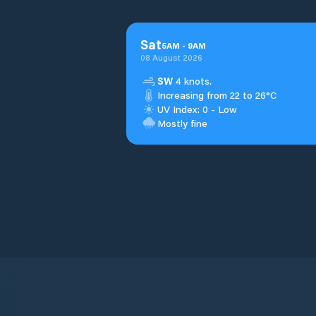
Sat
5
AM
-
9
AM
08 August 2026
SW
4 knots.
Increasing from 22 to 26°C
UV Index: 0 - Low
Mostly fine