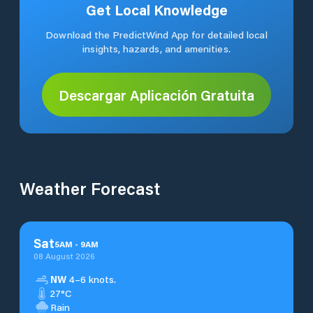
Get Local Knowledge
Download the PredictWind App for detailed local
insights, hazards, and amenities.
Descargar Aplicación Gratuita
Weather Forecast
Sat
5
AM
-
9
AM
08 August 2026
NW
4–6 knots.
27°C
Rain