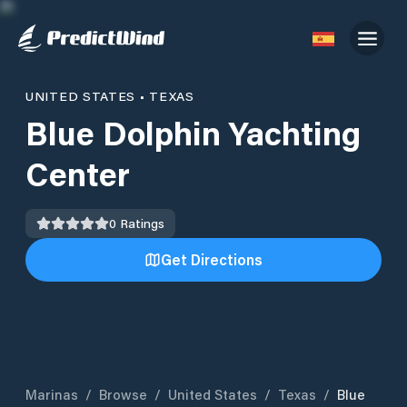
UNITED STATES
•
TEXAS
Blue Dolphin Yachting
Center
0
Ratings
Get Directions
Marinas
/
Browse
/
United States
/
Texas
/
Blue