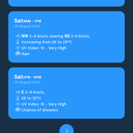
Sat
9
AM
-
1
PM
08 August 2026
NW
3–9 knots veering
NE
3-9 knots.
Increasing from 26 to 29°C
UV Index: 10 - Very High
Rain
Sat
1
PM
-
5
PM
08 August 2026
E
5–9 knots.
28 to 32°C
UV Index: 10 - Very High
Chance of showers