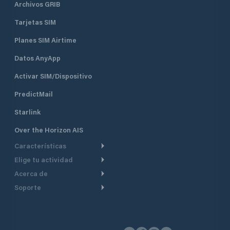
Archivos GRIB
Tarjetas SIM
Planes SIM Airtime
Datos AnyApp
Activar SIM/Dispositivo
PredictMail
Starlink
Over the Horizon AIS
Características
Elige tu actividad
Ruta Meteorológica
Acerca de
Crucero
Ruta para motor
Soporte
De un vistazo
Navegación a motor
Planificación de Salida
Centro de Ayuda
Por qué PredictWind
Regata de yates
Modelos de corriente
Atención al cliente
Testimonios
Pesca