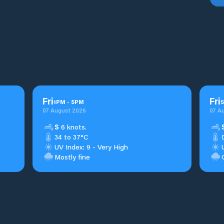
Fri
Fri
1
PM
-
5
PM
5
07 August 2026
07 A
S
6 knots.
34 to 37°C
UV Index: 9 - Very High
Mostly fine