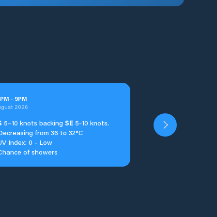
PM
-
9
PM
ugust 2026
S
5–10 knots backing
SE
5-10 knots.
Decreasing from 36 to 32°C
UV Index: 0 - Low
Chance of showers