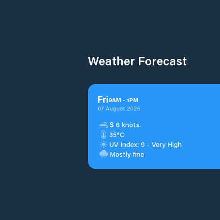
Weather Forecast
Fri
9
AM
-
1
PM
07 August 2026
S
6 knots.
35°C
UV Index: 9 - Very High
Mostly fine