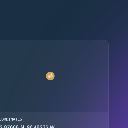
OORDINATES
2.87608 N, 96.48236 W