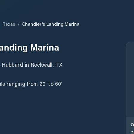
/
Texas
/
Chandler's Landing Marina
Landing Marina
y Hubbard in Rockwall, TX
s ranging from 20′ to 60′
C
3