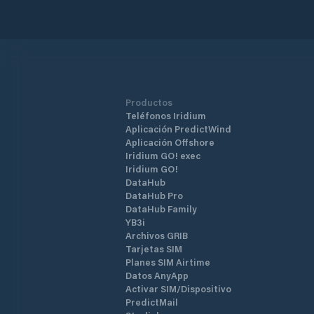
Productos
Teléfonos Iridium
Aplicación PredictWind
Aplicación Offshore
Iridium GO! exec
Iridium GO!
DataHub
DataHub Pro
DataHub Family
YB3i
Archivos GRIB
Tarjetas SIM
Planes SIM Airtime
Datos AnyApp
Activar SIM/Dispositivo
PredictMail