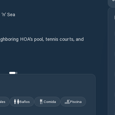
‘n’ Sea
hboring HOA’s pool, tennis courts, and
ales
Baños
Comida
Piscina