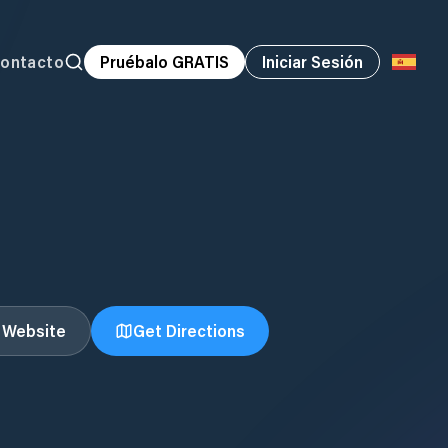
ontacto
Pruébalo GRATIS
Iniciar Sesión
t Website
Get Directions