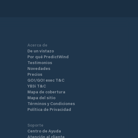
Acerca de
De un vistazo
Por qué PredictWind
Testimonios
Novedades
Precios
GO!/GO! exec T&C
YB3i T&C
Mapa de cobertura
Mapa del sitio
Términos y Condiciones
Política de Privacidad
Soporte
Centro de Ayuda
Atención al cliente