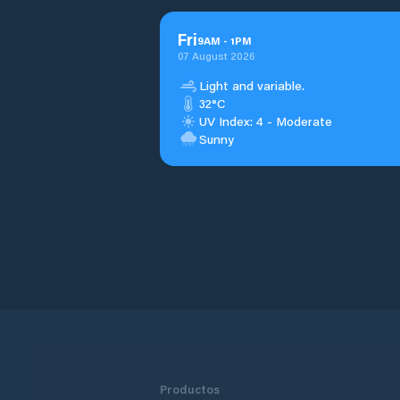
Fri
9
AM
-
1
PM
07 August 2026
Light and variable.
32°C
UV Index: 4 - Moderate
Sunny
Productos