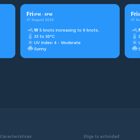
Fri
Fri
1
PM
-
5
PM
5
07 August 2026
07 A
W
5 knots increasing to 9 knots.
33 to 36°C
UV Index: 4 - Moderate
Sunny
Características
Elige tu actividad