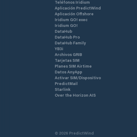
Teléfonos Iridium
Aplicación PredictWind
Aplicación Offshore
Iridium GO! exec
Iridium GO!
DataHub
DataHub Pro
DataHub Family
YB3i
Archivos GRIB
Tarjetas SIM
Planes SIM Airtime
Datos AnyApp
Activar SIM/Dispositivo
PredictMail
Starlink
Over the Horizon AIS
©
2026
PredictWind