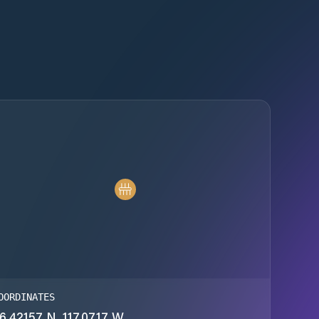
OORDINATES
6.42157 N, 117.0717 W