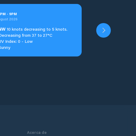
PM
-
9
PM
ugust 2026
NW
10 knots decreasing to 5 knots.
Decreasing from 37 to 27°C
UV Index: 0 - Low
Sunny
Acerca de