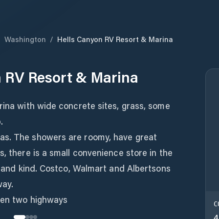
/
Washington
/
Hells Canyon RV Resort & Marina
 RV Resort & Marina
rina with wide concrete sites, grass, some
.
as. The showers are roomy, have great
s, there is a small convenience store in the
ul and kind. Costco, Walmart and Albertsons
way.
een two highways
C
4