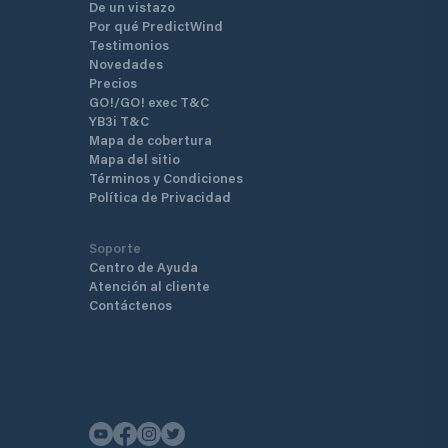
De un vistazo
Por qué PredictWind
Testimonios
Novedades
Precios
GO!/GO! exec T&C
YB3i T&C
Mapa de cobertura
Mapa del sitio
Términos y Condiciones
Política de Privacidad
Soporte
Centro de Ayuda
Atención al cliente
Contáctenos