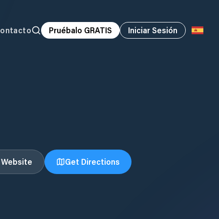
ontacto
Pruébalo GRATIS
Iniciar Sesión
t Website
Get Directions