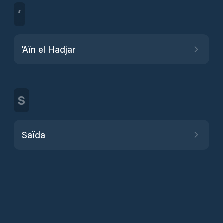
’
’Aïn el Hadjar
S
Saïda