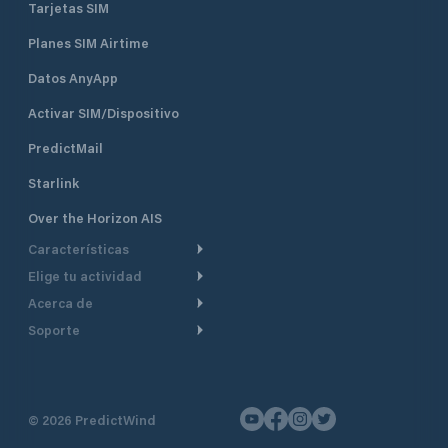
Tarjetas SIM
Planes SIM Airtime
Datos AnyApp
Activar SIM/Dispositivo
PredictMail
Starlink
Over the Horizon AIS
Características
Elige tu actividad
Ruta Meteorológica
Acerca de
Crucero
Ruta para motor
Soporte
De un vistazo
Navegación a motor
Planificación de Salida
Centro de Ayuda
Por qué PredictWind
Regata de yates
Modelos de corriente
Atención al cliente
Testimonios
Pesca
©
2026
PredictWind
Seguimiento GPS
Contáctenos
Novedades
Regatas de Botes