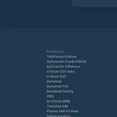
Productos
Teléfonos Iridium
Aplicación PredictWind
Aplicación Offshore
Iridium GO! exec
Iridium GO!
DataHub
DataHub Pro
DataHub Family
YB3i
Archivos GRIB
Tarjetas SIM
Planes SIM Airtime
Datos AnyApp