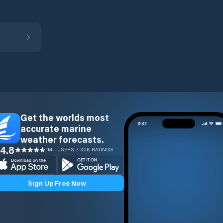
Get the worlds most
accurate marine
weather forecasts.
4.8
1M+ USERS / 30K RATINGS
Sign Up Free Now