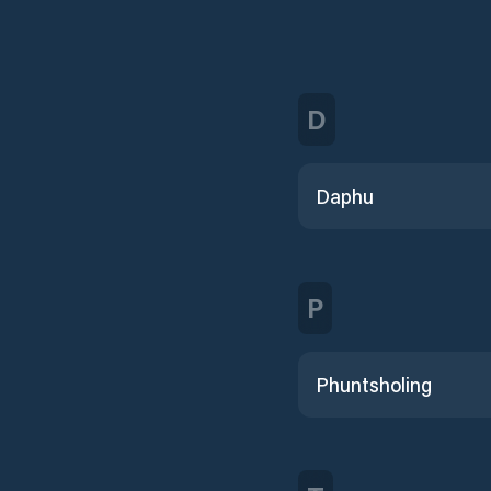
D
Daphu
P
Phuntsholing