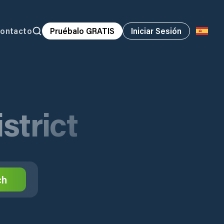
ontacto
Pruébalo GRATIS
Iniciar Sesión
strict
ch