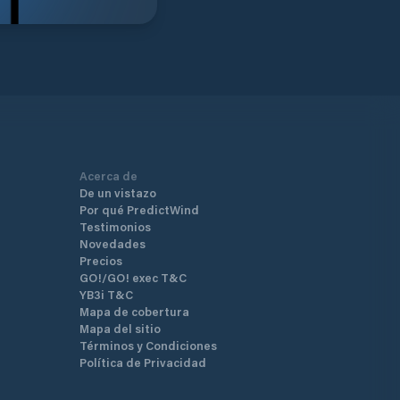
Acerca de
De un vistazo
Por qué PredictWind
Testimonios
Novedades
Precios
GO!/GO! exec T&C
YB3i T&C
Mapa de cobertura
Mapa del sitio
Términos y Condiciones
Política de Privacidad