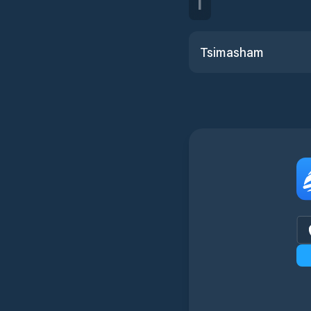
T
Tsimasham