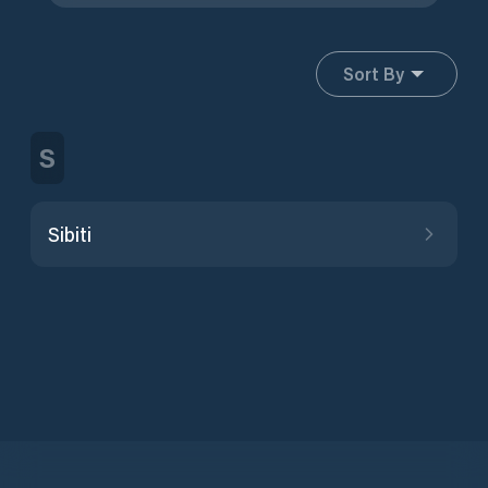
Sort By
S
Sibiti