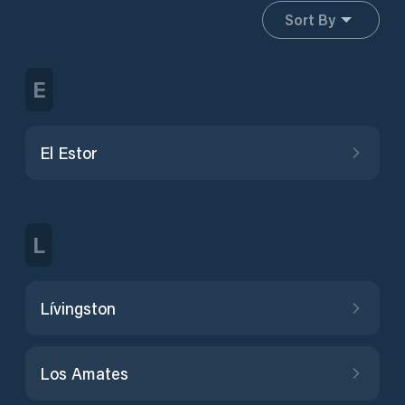
Sort By
E
El Estor
L
Lívingston
Los Amates