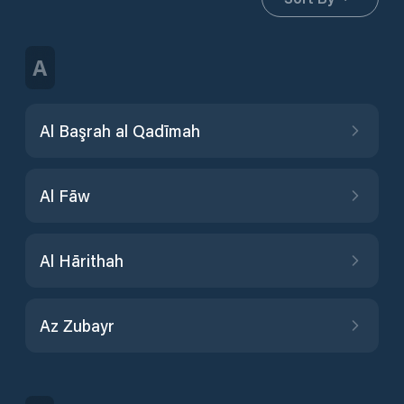
A
Al Başrah al Qadīmah
Al Fāw
Al Hārithah
Az Zubayr