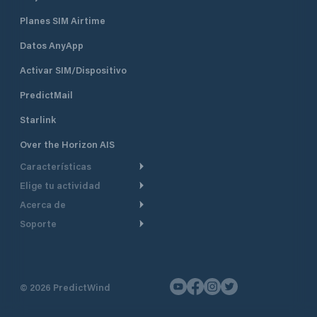
Planes SIM Airtime
Datos AnyApp
Activar SIM/Dispositivo
PredictMail
Starlink
Over the Horizon AIS
Características
Elige tu actividad
Ruta Meteorológica
Acerca de
Crucero
Ruta para motor
Soporte
De un vistazo
Navegación a motor
Planificación de Salida
Centro de Ayuda
Por qué PredictWind
Regata de yates
Modelos de corriente
Atención al cliente
Testimonios
Pesca
©
2026
PredictWind
Seguimiento GPS
Contáctenos
Novedades
Regatas de Botes
Mapas