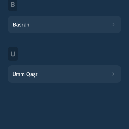
B
Basrah
U
Umm Qaşr