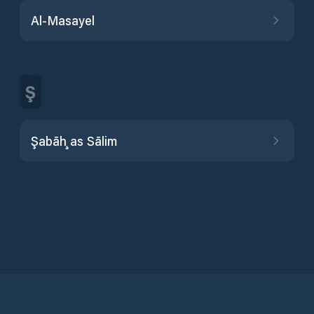
Al-Masayel
Ş
Şabāḩ as Sālim