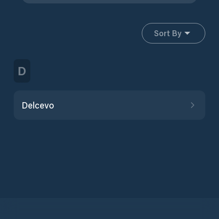
Sort By
D
Delcevo