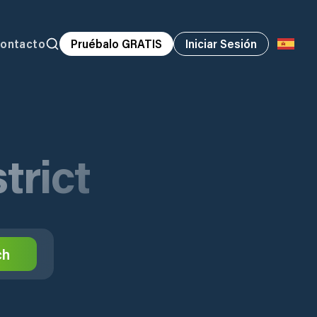
ontacto
Pruébalo GRATIS
Iniciar Sesión
trict
ch