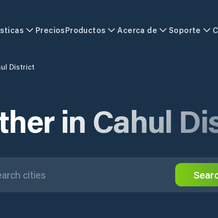
sticas
Precios
Productos
Acerca de
Soporte
C
ul District
her in Cahul Dis
Sear