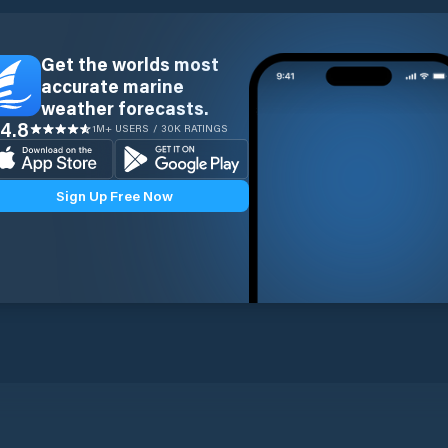
Get the worlds most
accurate marine
weather forecasts.
4.8
1M+ USERS / 30K RATINGS
Sign Up Free Now