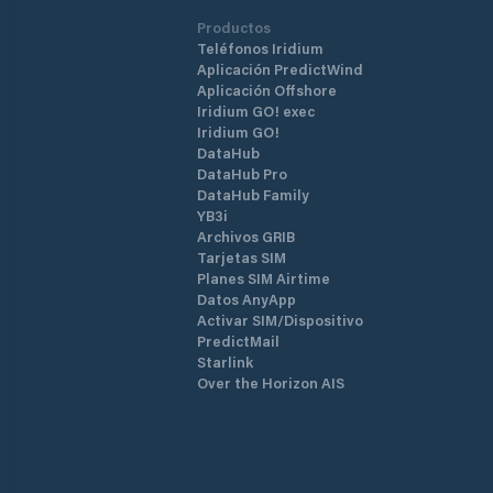
Productos
Teléfonos Iridium
Aplicación PredictWind
Aplicación Offshore
Iridium GO! exec
Iridium GO!
DataHub
DataHub Pro
DataHub Family
YB3i
Archivos GRIB
Tarjetas SIM
Planes SIM Airtime
Datos AnyApp
Activar SIM/Dispositivo
PredictMail
Starlink
Over the Horizon AIS