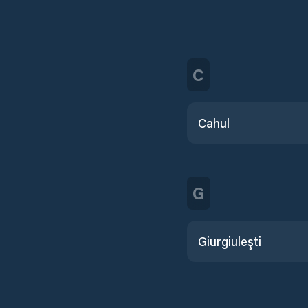
C
Cahul
G
Giurgiuleşti