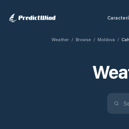
Caracterí
Weather
/
Browse
/
Moldova
/
Cah
Weat