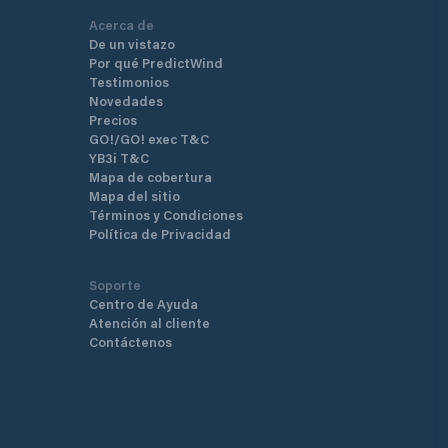
Acerca de
De un vistazo
Por qué PredictWind
Testimonios
Novedades
Precios
GO!/GO! exec T&C
YB3i T&C
Mapa de cobertura
Mapa del sitio
Términos y Condiciones
Política de Privacidad
Soporte
Centro de Ayuda
Atención al cliente
Contáctenos