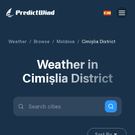
Weather
/
Browse
/
Moldova
/
Cimișlia District
Weather in
Cimișlia District
Sort By