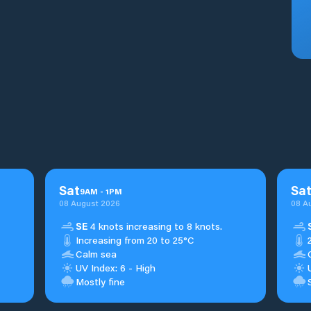
Sat
Sa
9
AM
-
1
PM
08 August 2026
08 A
SE
4 knots increasing to 8 knots.
Increasing from 20 to 25°C
Calm sea
UV Index: 6 - High
Mostly fine