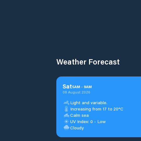
Weather Forecast
Sat
5
AM
-
9
AM
08 August 2026
Light and variable.
Increasing from 17 to 20°C
Calm sea
UV Index: 0 - Low
Cloudy