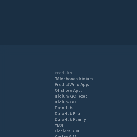
Produits
Téléphones Iridium
PredictWind App.
Offshore App.
Iridium GO! exec
Iridium GO!
DataHub.
DataHub Pro
DataHub Family
YB3i
Fichiers GRIB
Cartes SIM