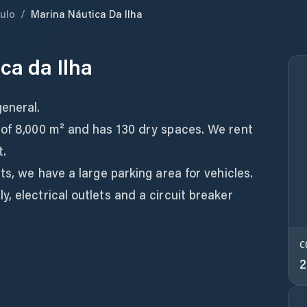
ulo
/
Marina Náutica Da Ilha
ca da Ilha
eneral.
 of 8,000 m² and has 130 dry spaces. We rent
t.
ts, we have a large parking area for vehicles.
, electrical outlets and a circuit breaker
C
2