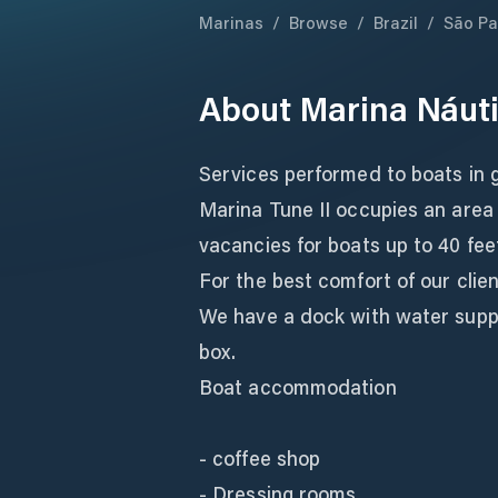
Marinas
/
Browse
/
Brazil
/
São Pa
About
Marina Náuti
Services performed to boats in g
Marina Tune II occupies an area
vacancies for boats up to 40 fee
For the best comfort of our clien
We have a dock with water supply
box.
Boat accommodation
- coffee shop
- Dressing rooms