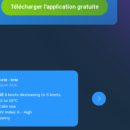
Télécharger l'application gratuite
t
1
PM
-
5
PM
ugust 2026
SE
9 knots decreasing to 5 knots.
22 to 25°C
Calm sea
UV Index: 6 - High
Sunny