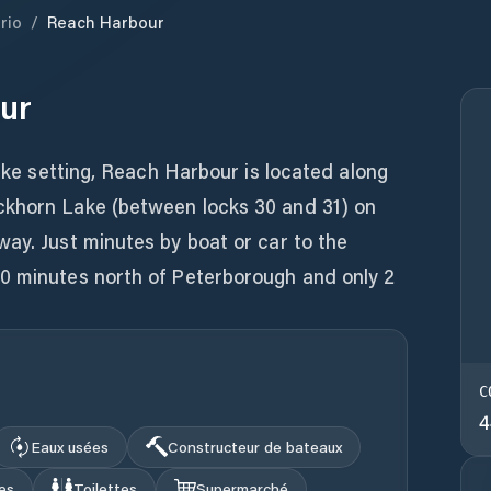
rio
/
Reach Harbour
ur
like setting, Reach Harbour is located along
ckhorn Lake (between locks 30 and 31) on
ay. Just minutes by boat or car to the
0 minutes north of Peterborough and only 2
C
4
Eaux usées
Constructeur de bateaux
es
Toilettes
Supermarché