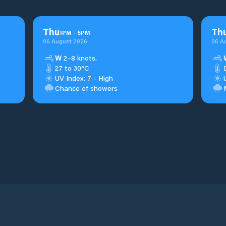
Thu
Th
1
PM
-
5
PM
06 August 2026
06 A
W
2–8 knots.
27 to 30°C
UV Index: 7 - High
Chance of showers