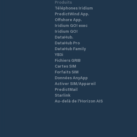
Produits
Téléphones Iridium
PredictWind App.
Offshore App.
Iridium GO! exec
Iridium GO!
DataHub.
DataHub Pro
DataHub Family
YB3i
Fichiers GRIB
Cartes SIM
Forfaits SIM
Données AnyApp
Activer SIM/Appareil
PredictMail
Starlink
Au-delà de l'Horizon AIS