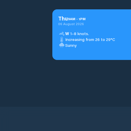
Thu
9
AM
-
1
PM
06 August 2026
W
1–8 knots.
Increasing from 26 to 29°C
Sunny