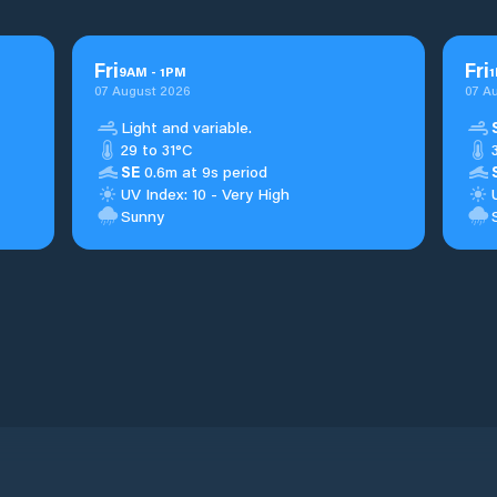
Fri
Fri
9
AM
-
1
PM
1
07 August 2026
07 A
Light and variable.
29 to 31°C
SE
0.6m at 9s period
UV Index: 10 - Very High
Sunny