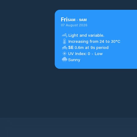
Fri
5
AM
-
9
AM
07 August 2026
Light and variable.
Increasing from 24 to 30°C
SE
0.6m at 9s period
UV Index: 0 - Low
Sunny