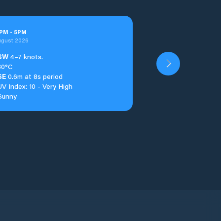
PM
-
5
PM
ugust 2026
SW
4–7 knots.
30°C
SE
0.6m at 8s period
UV Index: 10 - Very High
Sunny