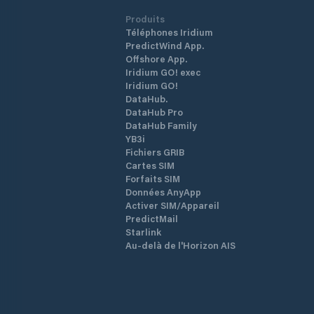
Produits
Téléphones Iridium
PredictWind App.
Offshore App.
Iridium GO! exec
Iridium GO!
DataHub.
DataHub Pro
DataHub Family
YB3i
Fichiers GRIB
Cartes SIM
Forfaits SIM
Données AnyApp
Activer SIM/Appareil
PredictMail
Starlink
Au-delà de l'Horizon AIS