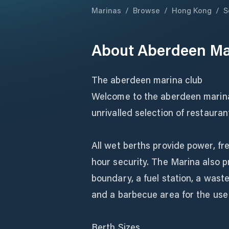
Marinas
/
Browse
/
Hong Kong
/
S
About
Aberdeen Ma
The aberdeen marina club
Welcome to the aberdeen marina 
unrivalled selection of restaurant
All wet berths provide power, fr
hour security. The Marina also p
boundary, a fuel station, a waste
and a barbecue area for the use o
Berth Sizes