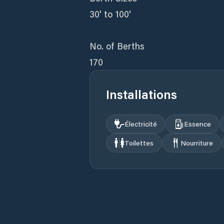
30' to 100'
No. of Berths
170
Installations
Électricité
Essence
Toilettes
Nourriture