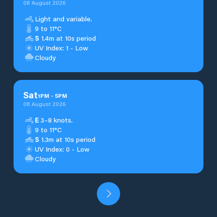
08 August 2026
Light and variable.
9 to 11°C
S
1.4m at 10s period
UV Index: 1 - Low
Cloudy
Sat
1
PM
-
5
PM
08 August 2026
E
3–8 knots.
9 to 11°C
S
1.3m at 10s period
UV Index: 0 - Low
Cloudy