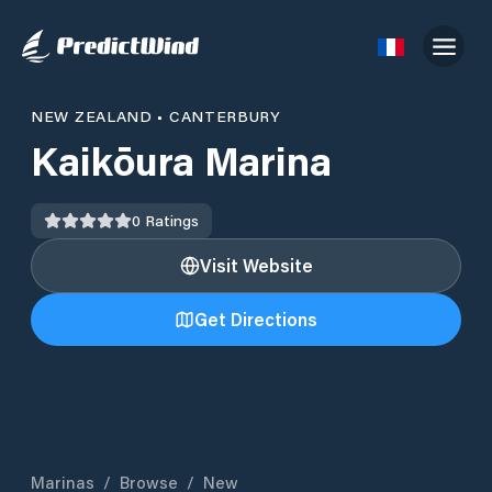
NEW ZEALAND
•
CANTERBURY
Kaikōura Marina
0
Ratings
Visit Website
Get Directions
Marinas
/
Browse
/
New