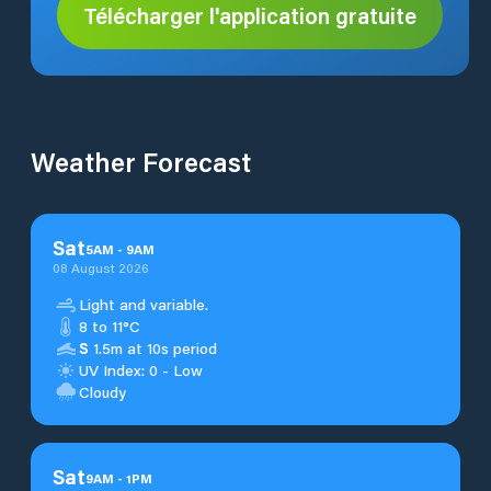
Télécharger l'application gratuite
Weather Forecast
Sat
5
AM
-
9
AM
08 August 2026
Light and variable.
8 to 11°C
S
1.5m at 10s period
UV Index: 0 - Low
Cloudy
Sat
9
AM
-
1
PM