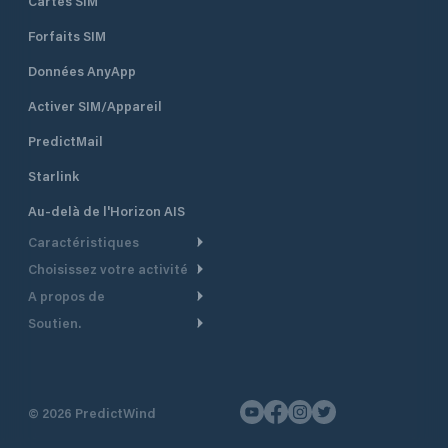
Cartes SIM
Forfaits SIM
Données AnyApp
Activer SIM/Appareil
PredictMail
Starlink
Au-delà de l'Horizon AIS
Caractéristiques
Choisissez votre activité
Routage Météo
A propos de
Croisière
Routage bateau à moteur
Soutien.
Aperçu
Bateau à moteur
Planification Départ
Centre d’aide
Pourquoi PredictWind
Course de yachts
Modèles de courant
Service client
Témoignages
Pêche
©
2026
PredictWind
Suivi GPS
Nous contacter
Nouvelles
Course Dériveur
Cartes