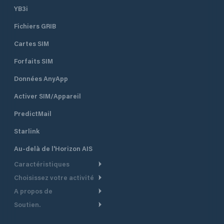
YB3i
Fichiers GRIB
Cartes SIM
Forfaits SIM
Données AnyApp
Activer SIM/Appareil
PredictMail
Starlink
Au-delà de l'Horizon AIS
Caractéristiques
Choisissez votre activité
Routage Météo
A propos de
Croisière
Routage bateau à moteur
Soutien.
Aperçu
Bateau à moteur
Planification Départ
Centre d’aide
Pourquoi PredictWind