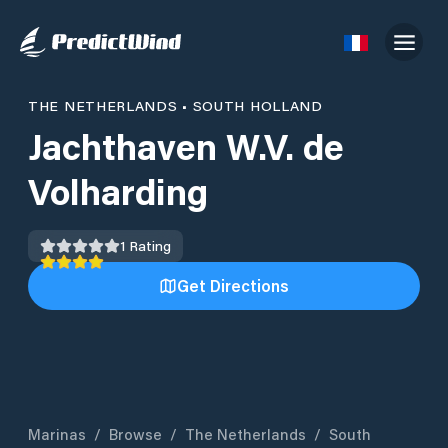
THE NETHERLANDS
•
SOUTH HOLLAND
Jachthaven W.V. de
Volharding
1
Rating
Get Directions
Marinas
/
Browse
/
The Netherlands
/
South