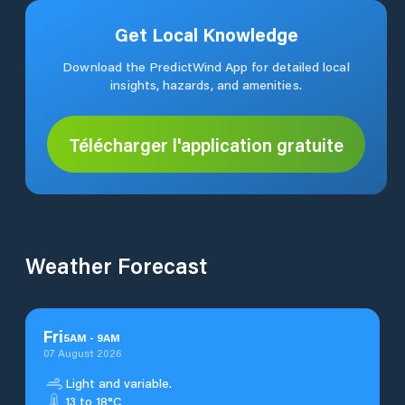
Get Local Knowledge
Download the PredictWind App for detailed local
insights, hazards, and amenities.
Télécharger l'application gratuite
Weather Forecast
Fri
5
AM
-
9
AM
07 August 2026
Light and variable.
13 to 18°C