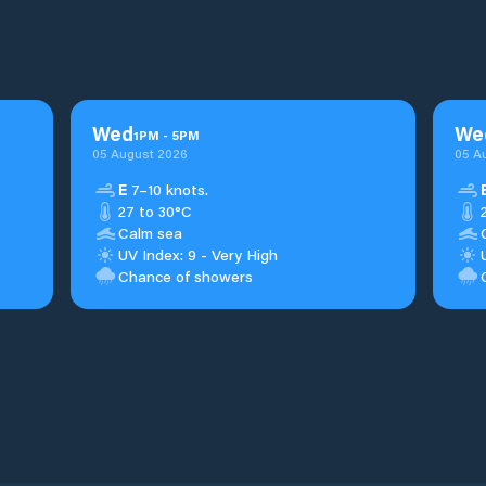
Wed
We
1
PM
-
5
PM
05 August 2026
05 A
E
7–10 knots.
27 to 30°C
Calm sea
UV Index: 9 - Very High
Chance of showers