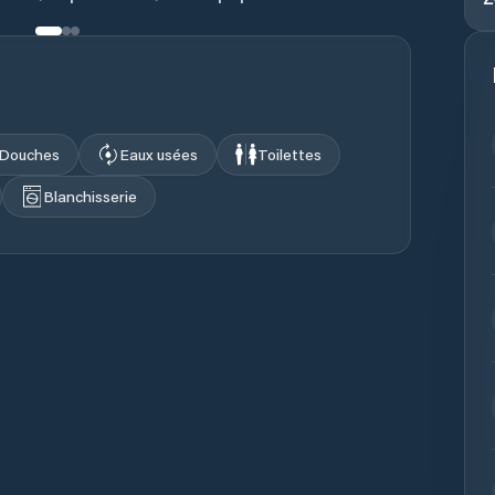
Douches
Eaux usées
Toilettes
Blanchisserie