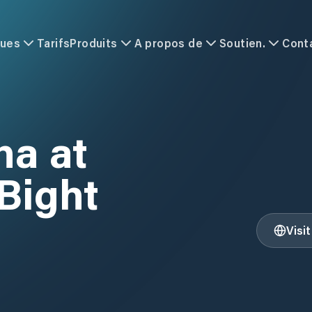
ques
Tarifs
Produits
A propos de
Soutien.
Cont
na at
Bight
Visi