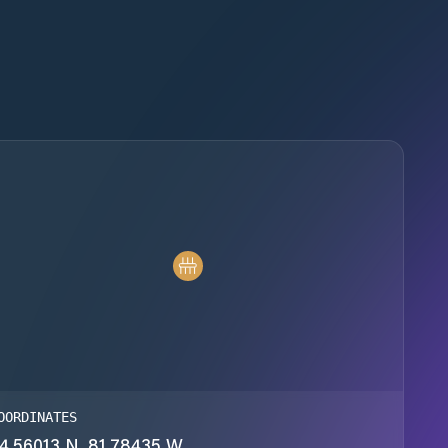
OORDINATES
4.56013 N, 81.78435 W