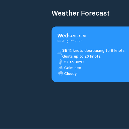
Weather Forecast
Wed
9
AM
-
1
PM
05 August 2026
SE
12 knots decreasing to 8 knots.
Gusts up to 20 knots.
27 to 30°C
Calm sea
Cloudy