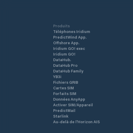
Produits
Téléphones Iridium
PredictWind App.
Offshore App.
Iridium GO! exec
Iridium GO!
DataHub.
DataHub Pro
DataHub Family
YB3i
Fichiers GRIB
Cartes SIM
Forfaits SIM
Données AnyApp
Activer SIM/Appareil
PredictMail
Starlink
Au-delà de l'Horizon AIS