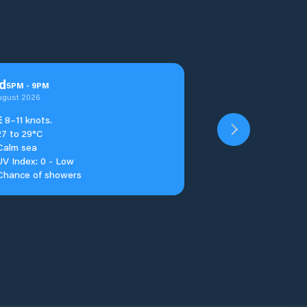
d
5
PM
-
9
PM
ugust 2026
E
8–11 knots.
27 to 29°C
Calm sea
UV Index: 0 - Low
Chance of showers