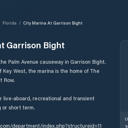
/
Florida
/
City Marina At Garrison Bight
at Garrison Bight
 the Palm Avenue causeway in Garrison Bight.
of Key West, the marina is the home of The
at Row.
or live-aboard, recreational and transient
 or short term.
C
.com/department/index.php?structureid=11
2