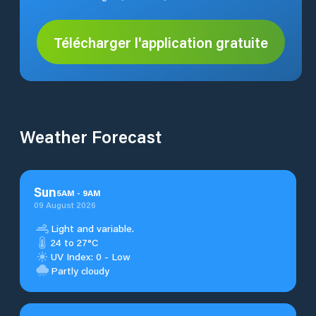
Télécharger l'application gratuite
Weather Forecast
Sun
5
AM
-
9
AM
09 August 2026
Light and variable.
24 to 27°C
UV Index: 0 - Low
Partly cloudy