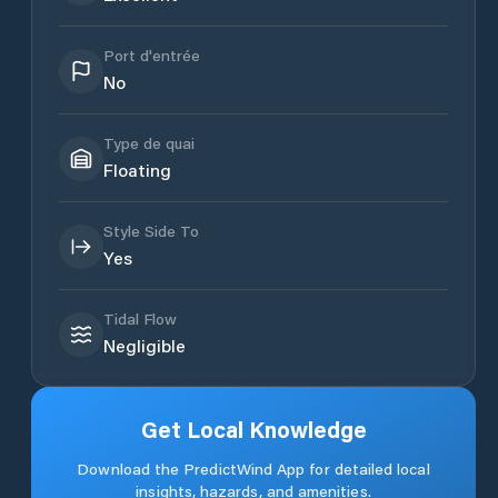
Port d'entrée
No
Type de quai
Floating
Style Side To
Yes
Tidal Flow
Negligible
Get Local Knowledge
Download the PredictWind App for detailed local
insights, hazards, and amenities.