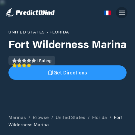
UNITED STATES
•
FLORIDA
Fort Wilderness Marina
1
Rating
Get Directions
Marinas
/
Browse
/
United States
/
Florida
/
Fort
Wilderness Marina