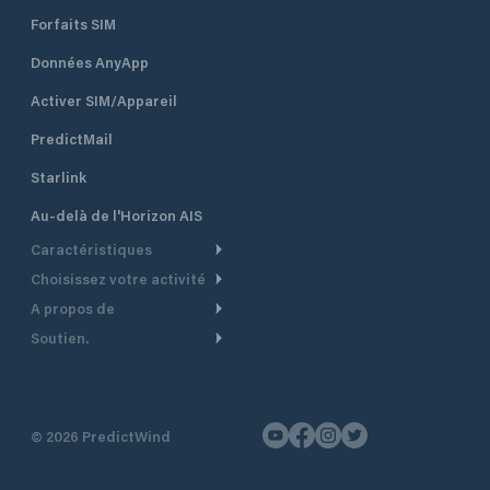
Forfaits SIM
Données AnyApp
Activer SIM/Appareil
PredictMail
Starlink
Au-delà de l'Horizon AIS
Caractéristiques
Choisissez votre activité
Routage Météo
A propos de
Croisière
Routage bateau à moteur
Soutien.
Aperçu
Bateau à moteur
Planification Départ
Centre d’aide
Pourquoi PredictWind
Course de yachts
Modèles de courant
Service client
Témoignages
Pêche
©
2026
PredictWind
Suivi GPS
Nous contacter
Nouvelles
Course Dériveur
Cartes