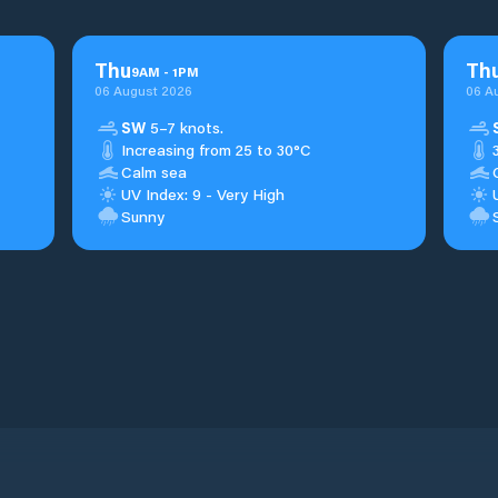
Thu
Th
9
AM
-
1
PM
06 August 2026
06 A
SW
5–7 knots.
Increasing from 25 to 30°C
Calm sea
UV Index: 9 - Very High
Sunny