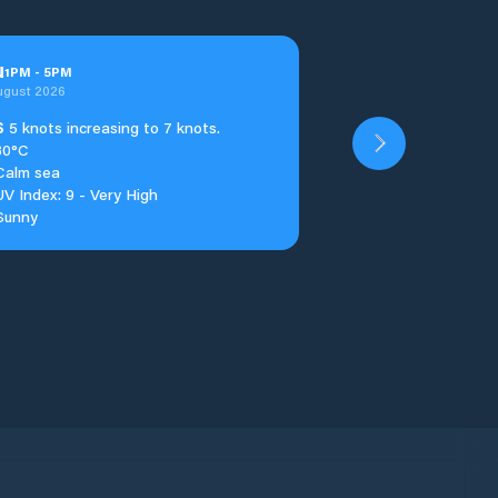
u
1
PM
-
5
PM
ugust 2026
S
5 knots increasing to 7 knots.
30°C
Calm sea
UV Index: 9 - Very High
Sunny