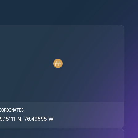
OORDINATES
9.15111 N, 76.49595 W