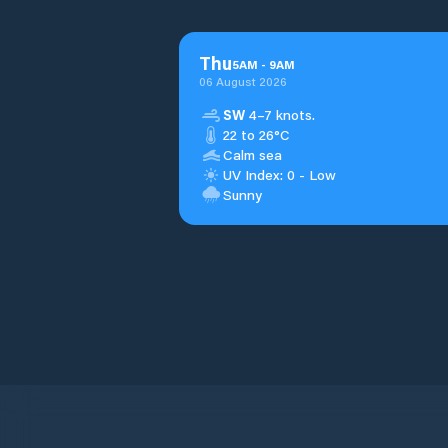
Thu
5
AM
-
9
AM
06 August 2026
SW
4–7 knots.
22 to 26°C
Calm sea
UV Index: 0 - Low
Sunny