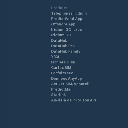
Produits
Téléphones Iridium
PredictWind App.
Offshore App.
Iridium GO! exec
Iridium GO!
DataHub.
DataHub Pro
DataHub Family
YB3i
Fichiers GRIB
Cartes SIM
Forfaits SIM
Données AnyApp
Activer SIM/Appareil
PredictMail
Starlink
Au-delà de l'Horizon AIS