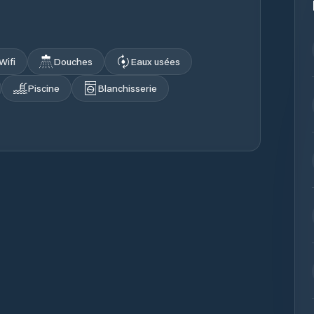
Wifi
Douches
Eaux usées
Piscine
Blanchisserie