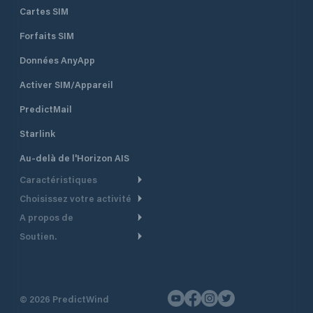
Cartes SIM
Forfaits SIM
Données AnyApp
Activer SIM/Appareil
PredictMail
Starlink
Au-delà de l'Horizon AIS
Caractéristiques
Choisissez votre activité
Routage Météo
A propos de
Croisière
Routage bateau à moteur
Soutien.
Aperçu
Bateau à moteur
Planification Départ
Centre d’aide
Pourquoi PredictWind
Course de yachts
Modèles de courant
Service client
Témoignages
Pêche
©
2026
PredictWind
Suivi GPS
Nous contacter
Nouvelles