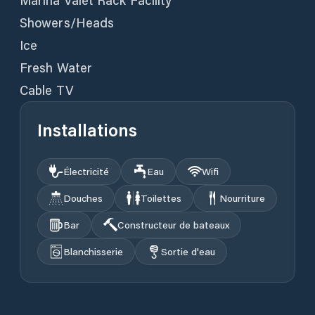
Marina Valet Rack Facility
Showers/Heads
Ice
Fresh Water
Cable TV
Installations
Électricité
Eau
Wifi
Douches
Toilettes
Nourriture
Bar
Constructeur de bateaux
Blanchisserie
Sortie d'eau