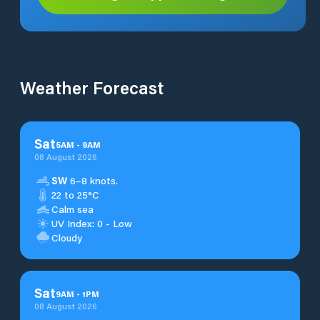
Weather Forecast
Sat
5
AM
-
9
AM
08 August 2026
SW
6–8 knots.
22 to 25°C
Calm sea
UV Index: 0 - Low
Cloudy
Sat
9
AM
-
1
PM
08 August 2026