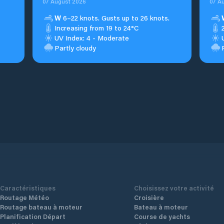
07 August 2026
07 A
W
6–22 knots. Gusts up to 26 knots.
Increasing from 19 to 24°C
UV Index: 4 - Moderate
Partly cloudy
Caractéristiques
Choisissez votre activité
Routage Météo
Croisière
Routage bateau à moteur
Bateau à moteur
Planification Départ
Course de yachts