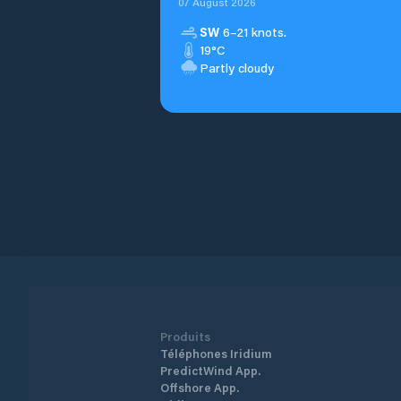
07 August 2026
SW
6–21 knots.
19°C
Partly cloudy
Produits
Téléphones Iridium
PredictWind App.
Offshore App.