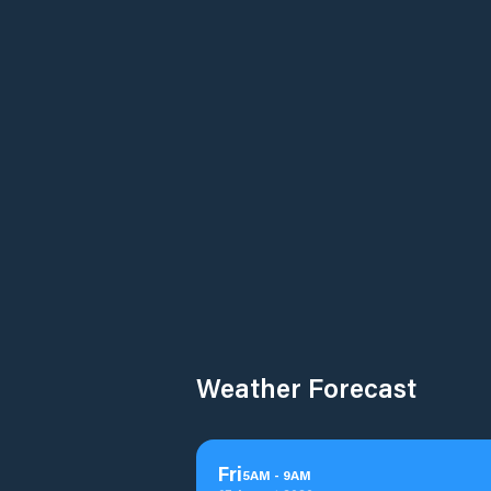
Weather Forecast
Fri
5
AM
-
9
AM