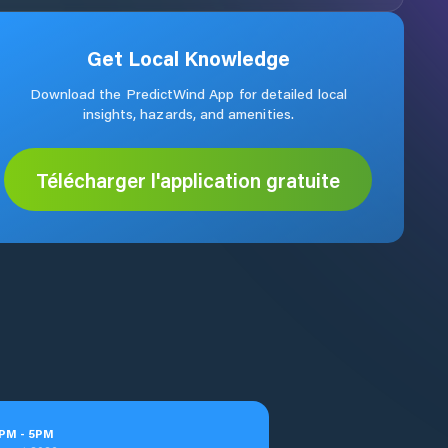
Get Local Knowledge
Download the PredictWind App for detailed local
insights, hazards, and amenities.
Télécharger l'application gratuite
PM
-
5
PM