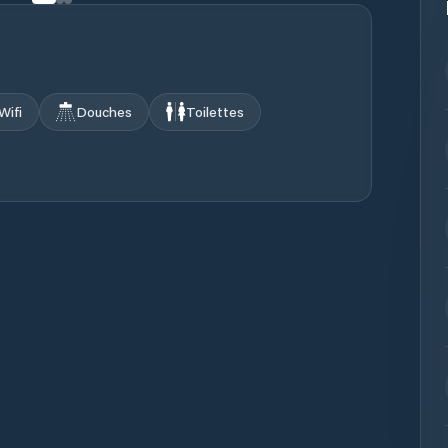
Wifi
Douches
Toilettes