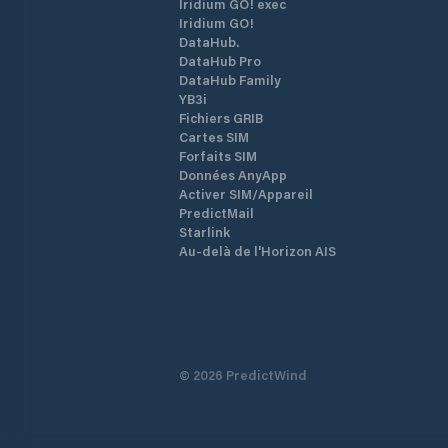
Iridium GO! exec
Iridium GO!
DataHub.
DataHub Pro
DataHub Family
YB3i
Fichiers GRIB
Cartes SIM
Forfaits SIM
Données AnyApp
Activer SIM/Appareil
PredictMail
Starlink
Au-delà de l'Horizon AIS
©
2026
PredictWind