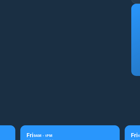
Fri
Fri
9
AM
-
1
PM
1