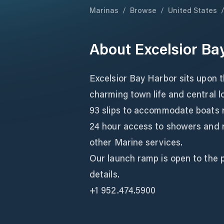
Marinas
/
Browse
/
United States
About
Excelsior Ba
Excelsior Bay Harbor sits upon t
charming town life and central l
93 slips to accommodate boats r
24 hour access to showers and
other Marine services.
Our launch ramp is open to the p
details.
+1 952.474.5900