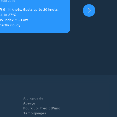
ugust 2026
W
9–14 knots. Gusts up to 20 knots.
24 to 27°C
UV Index: 2 - Low
Partly cloudy
A propos de
Aperçu
Pourquoi PredictWind
Témoignages