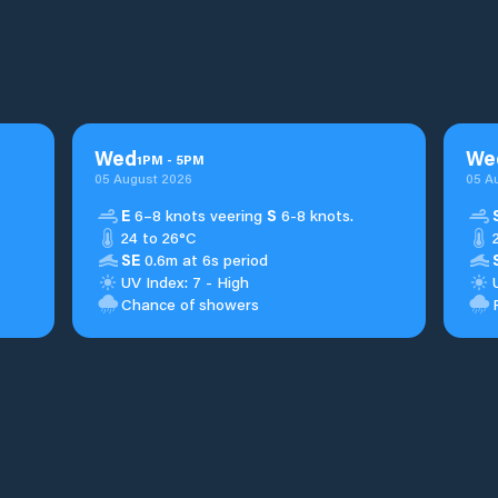
Wed
We
1
PM
-
5
PM
05 August 2026
05 A
E
6–8 knots veering
S
6-8 knots.
24 to 26°C
SE
0.6m at 6s period
UV Index: 7 - High
Chance of showers