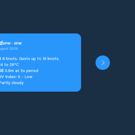
d
5
PM
-
9
PM
ugust 2026
S
8 knots. Gusts up to 19 knots.
24 to 26°C
SE
0.6m at 5s period
UV Index: 0 - Low
Partly cloudy