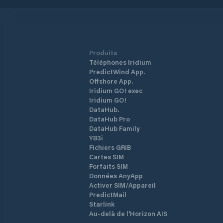
Produits
Téléphones Iridium
PredictWind App.
Offshore App.
Iridium GO! exec
Iridium GO!
DataHub.
DataHub Pro
DataHub Family
YB3i
Fichiers GRIB
Cartes SIM
Forfaits SIM
Données AnyApp
Activer SIM/Appareil
PredictMail
Starlink
Au-delà de l'Horizon AIS