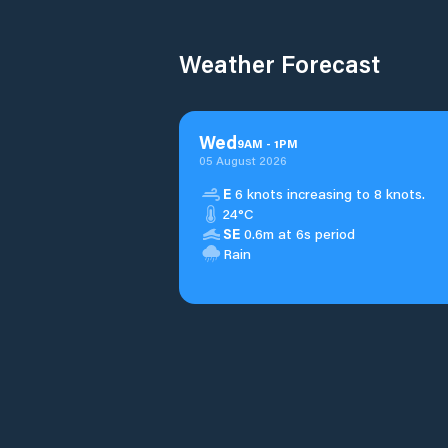
Weather Forecast
Wed
9
AM
-
1
PM
05 August 2026
E
6 knots increasing to 8 knots.
24°C
SE
0.6m at 6s period
Rain