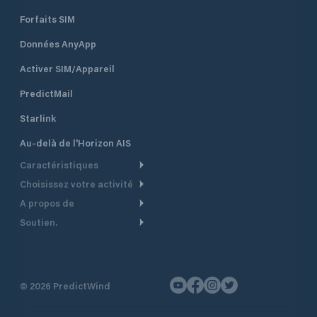
Forfaits SIM
Données AnyApp
Activer SIM/Appareil
PredictMail
Starlink
Au-delà de l'Horizon AIS
Caractéristiques
Choisissez votre activité
Routage Météo
A propos de
Croisière
Routage bateau à moteur
Soutien.
Aperçu
Bateau à moteur
Planification Départ
Centre d’aide
Pourquoi PredictWind
Course de yachts
Modèles de courant
Service client
Témoignages
Pêche
©
2026
PredictWind
Suivi GPS
Nous contacter
Nouvelles
Course Dériveur
Cartes