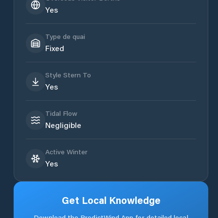
Yes
Type de quai
Fixed
Style Stern To
Yes
Tidal Flow
Negligible
Active Winter
Yes
Get Local Knowledge
Download the PredictWind App for detailed local