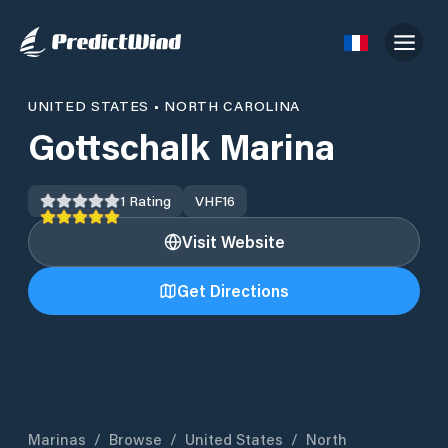
UNITED STATES
•
NORTH CAROLINA
Gottschalk Marina
1
Rating
VHF
16
Visit Website
Get Directions
Marinas
/
Browse
/
United States
/
North