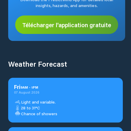
insights, hazards, and amenities.
Télécharger l'application gratuite
Weather Forecast
Fri
9
AM
-
1
PM
07 August 2026
Light and variable.
28 to 31°C
Chance of showers