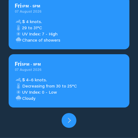
Fri
1
PM
-
5
PM
07 August 2026
S
4 knots.
29 to 31°C
UV Index: 7 - High
Chance of showers
Fri
5
PM
-
9
PM
07 August 2026
S
4–6 knots.
Decreasing from 30 to 25°C
UV Index: 0 - Low
Cloudy