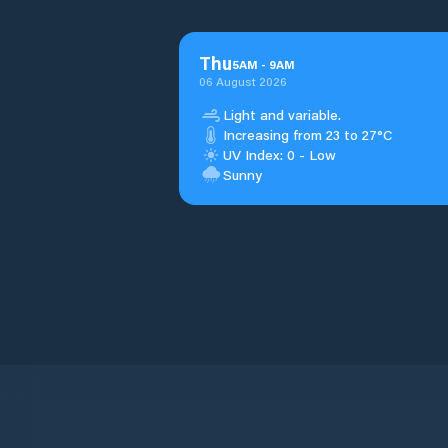
Thu
5
AM
-
9
AM
06 August 2026
Light and variable.
Increasing from 23 to 27°C
UV Index: 0 - Low
Sunny