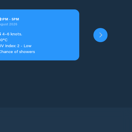
u
1
PM
-
5
PM
ugust 2026
S
4–6 knots.
30°C
UV Index: 2 - Low
Chance of showers