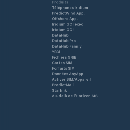
Produits
Téléphones Iridium
PredictWind App.
Offshore App.
Iridium GO! exec
Iridium GO!
DataHub.
DataHub Pro
DataHub Family
YB3i
Fichiers GRIB
Cartes SIM
Forfaits SIM
Données AnyApp
Activer SIM/Appareil
PredictMail
Starlink
Au-delà de l'Horizon AIS