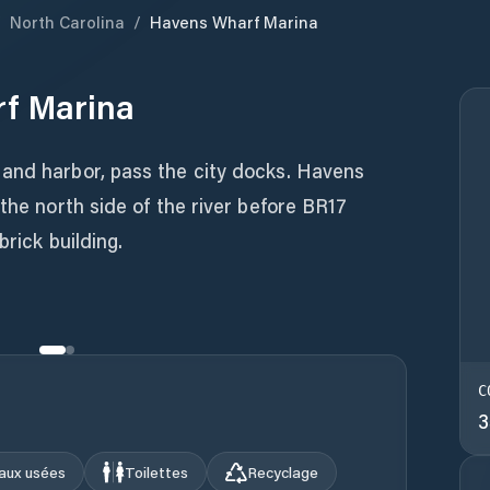
/
North Carolina
/
Havens Wharf Marina
f Marina
and harbor, pass the city docks. Havens
the north side of the river before BR17
brick building.
C
3
aux usées
Toilettes
Recyclage