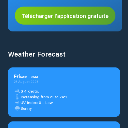
Télécharger l'application gratuite
Weather Forecast
Fri
5
AM
-
9
AM
07 August 2026
S
4 knots.
Increasing from 21 to 24°C
UV Index: 0 - Low
Sunny