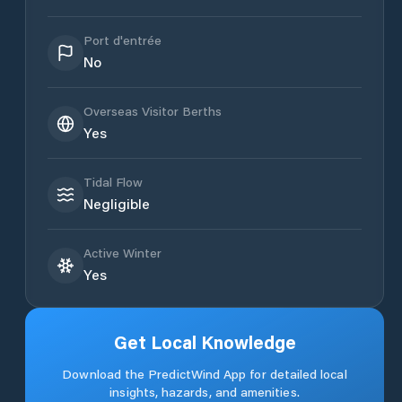
Port d'entrée
No
Overseas Visitor Berths
Yes
Tidal Flow
Negligible
Active Winter
Yes
Get Local Knowledge
Download the PredictWind App for detailed local
insights, hazards, and amenities.