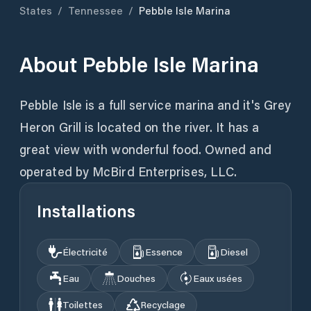
States
/
Tennessee
/
Pebble Isle Marina
About
Pebble Isle Marina
Pebble Isle is a full service marina and it's Grey
Heron Grill is located on the river. It has a
great view with wonderful food. Owned and
operated by McBird Enterprises, LLC.
Installations
Électricité
Essence
Diesel
Eau
Douches
Eaux usées
Toilettes
Recyclage