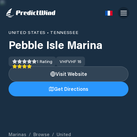
UNITED STATES
•
TENNESSEE
Pebble Isle Marina
1
Rating
VHF
VHF 16
Visit Website
Get Directions
Marinas
/
Browse
/
United