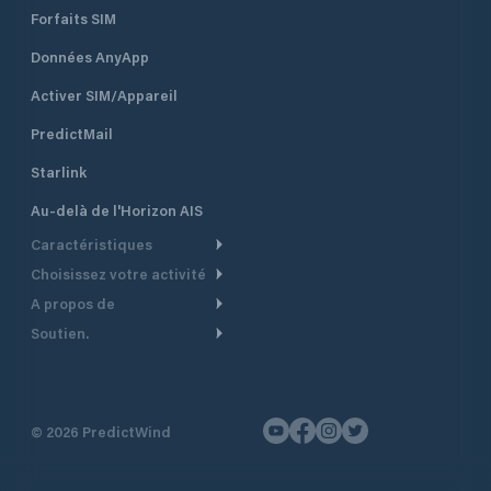
Forfaits SIM
Données AnyApp
Activer SIM/Appareil
PredictMail
Starlink
Au-delà de l'Horizon AIS
Caractéristiques
Choisissez votre activité
Routage Météo
A propos de
Croisière
Routage bateau à moteur
Soutien.
Aperçu
Bateau à moteur
Planification Départ
Centre d’aide
Pourquoi PredictWind
Course de yachts
Modèles de courant
Service client
Témoignages
Pêche
©
2026
PredictWind
Suivi GPS
Nous contacter
Nouvelles
Course Dériveur
Cartes
Tarifs