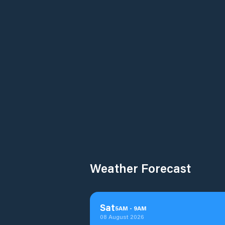
Weather Forecast
Sat
5
AM
-
9
AM
08 August 2026