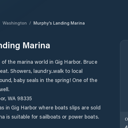
/
Washington
/
Murphy's Landing Marina
nding Marina
s of the marina world in Gig Harbor. Bruce
eat. Showers, laundry..walk to local
ound, baby seals in the spring! One of the
ell.
bor, WA 98335
as in Gig Harbor where boats slips are sold
a is suitable for sailboats or power boats.
C
4