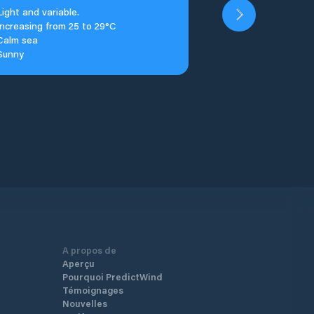
Light and variable.
Increasing from 25 to 29°C
Calm sea
Sunny
A propos de
Aperçu
Pourquoi PredictWind
Témoignages
Nouvelles