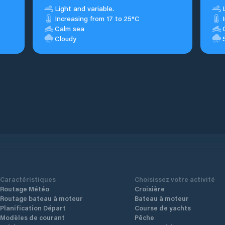
Light and variable.
Increasing from 17 to 25°C
Calm sea
Cloudy
Caractéristiques
Choisissez votre activité
Routage Météo
Croisière
Routage bateau à moteur
Bateau à moteur
Planification Départ
Course de yachts
Modèles de courant
Pêche