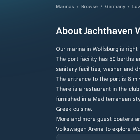
Marinas
/
Browse
/
Germany
/
Low
About
Jachthaven 
Our marina in Wolfsburg is right 
The port facility has 50 berths 
sanitary facilities, washer and d
The entrance to the port is 8 m
There is a restaurant in the club 
furnished in a Mediterranean styl
Greek cuisine.
More and more guest boaters are 
Volkswagen Arena to explore Wo