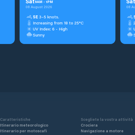
Sat
Sa
9
AM
-
1
PM
08 August 2026
08 A
SE
3–5 knots.
Increasing from 18 to 25°C
UV Index: 6 - High
Sunny
Caratteristiche
Scegliete la vostra attività
Itinerario meteorologico
Crociera
Itinerario per motoscafi
Navigazione a motore