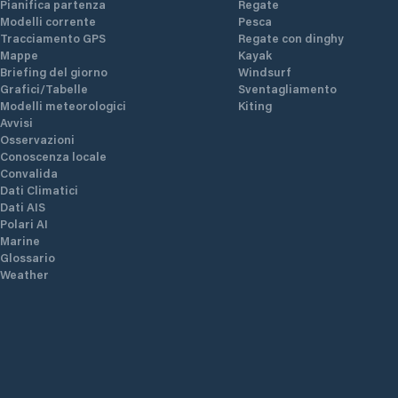
Pianifica partenza
Regate
Modelli corrente
Pesca
Tracciamento GPS
Regate con dinghy
Mappe
Kayak
Briefing del giorno
Windsurf
Grafici/Tabelle
Sventagliamento
Modelli meteorologici
Kiting
Avvisi
Osservazioni
Conoscenza locale
Convalida
Dati Climatici
Dati AIS
Polari AI
Marine
Glossario
Weather