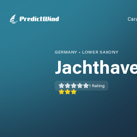
Car
GERMANY
•
LOWER SAXONY
Jachthav
1
Rating