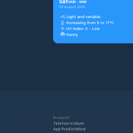
Sat
5
AM
-
9
AM
08 August 2026
Light and variable.
Increasing from 9 to 17°C
UV Index: 0 - Low
Sunny
Prodotti
Telefoni Iridium
App PredictWind