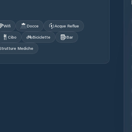
Wifi
Docce
Acque Reflue
Cibo
Biciclette
Bar
Strutture Mediche