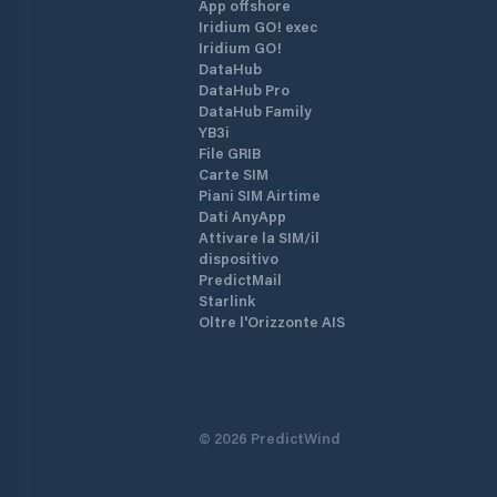
App offshore
Iridium GO! exec
Iridium GO!
DataHub
DataHub Pro
DataHub Family
YB3i
File GRIB
Carte SIM
Piani SIM Airtime
Dati AnyApp
Attivare la SIM/il
dispositivo
PredictMail
Starlink
Oltre l'Orizzonte AIS
©
2026
PredictWind