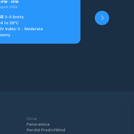
t
1
PM
-
5
PM
ugust 2026
SE
3–5 knots.
24 to 28°C
UV Index: 5 - Moderate
Sunny
Circa
Panoramica
Perché PredictWind