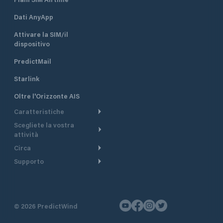
Dati AnyApp
Attivare la SIM/il
dispositivo
PredictMail
Starlink
Oltre l'Orizzonte AIS
Caratteristiche
Scegliete la vostra
Itinerario meteorologico
attività
Itinerario per motoscafi
Circa
Crociera
Supporto
Pianifica partenza
Panoramica
Navigazione a motore
Centro assistenza
Modelli corrente
Perché PredictWind
Regate
Assistenza clienti
Tracciamento GPS
Testimonianze
Pesca
©
2026
PredictWind
Contatto
Mappe
Notizie
Regate con dinghy