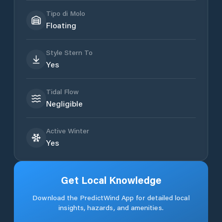
Tipo di Molo
Floating
Style Stern To
Yes
Tidal Flow
Negligible
Active Winter
Yes
Get Local Knowledge
Download the PredictWind App for detailed local
insights, hazards, and amenities.