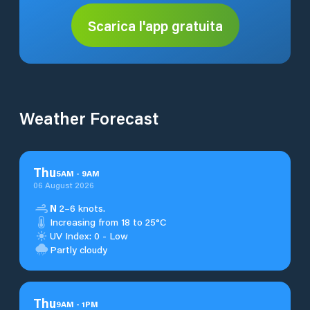
Scarica l'app gratuita
Weather Forecast
Thu
5
AM
-
9
AM
06 August 2026
N
2–6 knots.
Increasing from 18 to 25°C
UV Index: 0 - Low
Partly cloudy
Thu
9
AM
-
1
PM