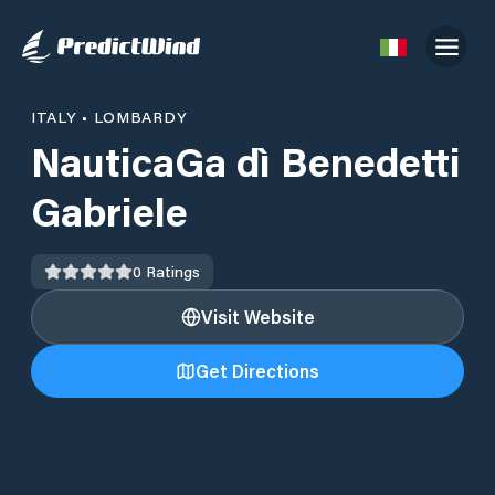
ITALY
•
LOMBARDY
NauticaGa dì Benedetti
Gabriele
0
Ratings
Visit Website
Get Directions