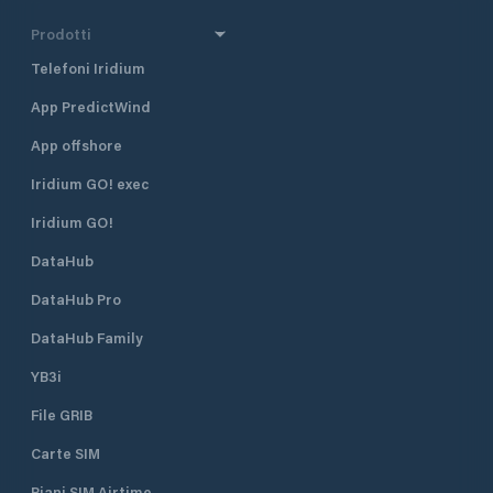
Prodotti
Telefoni Iridium
App PredictWind
App offshore
Iridium GO! exec
Iridium GO!
DataHub
DataHub Pro
DataHub Family
YB3i
File GRIB
Carte SIM
Piani SIM Airtime