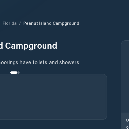
/
Florida
/
Peanut Island Campground
nd Campground
oorings have toilets and showers
C
2