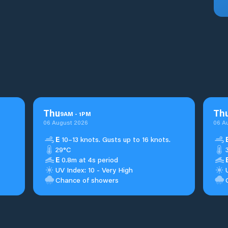
Thu
Th
9
AM
-
1
PM
06 August 2026
06 A
E
10–13 knots. Gusts up to 16 knots.
29°C
E
0.8m at 4s period
UV Index: 10 - Very High
Chance of showers