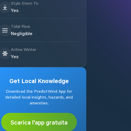
Style Stern To
Yes
Tidal Flow
Negligible
Active Winter
Yes
Get Local Knowledge
Download the PredictWind App for
detailed local insights, hazards, and
amenities.
Scarica l'app gratuita