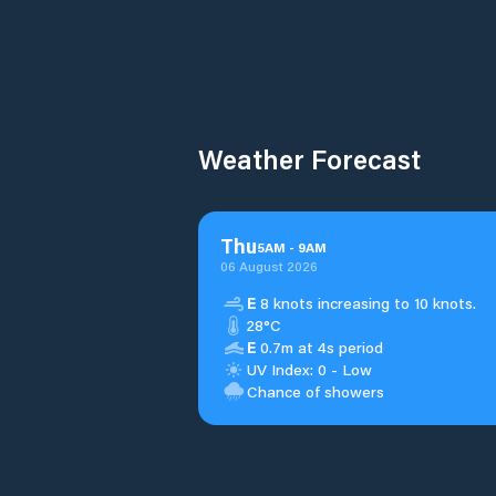
Weather Forecast
Thu
5
AM
-
9
AM
06 August 2026
E
8 knots increasing to 10 knots.
28°C
E
0.7m at 4s period
UV Index: 0 - Low
Chance of showers