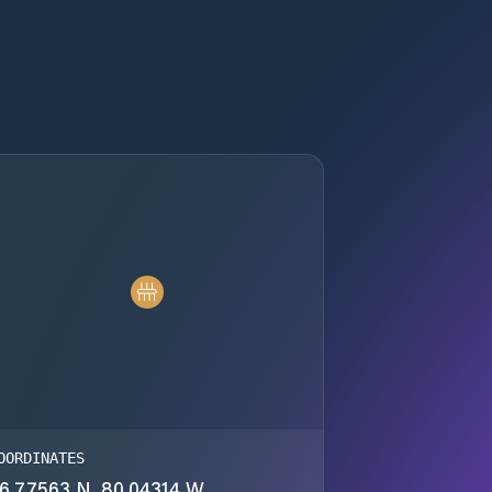
OORDINATES
6.77563 N, 80.04314 W