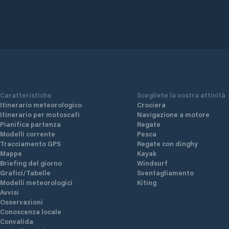
Caratteristiche
Scegliete la vostra attività
Itinerario meteorologico
Crociera
Itinerario per motoscafi
Navigazione a motore
Pianifica partenza
Regate
Modelli corrente
Pesca
Tracciamento GPS
Regate con dinghy
Mappe
Kayak
Briefing del giorno
Windsurf
Grafici/Tabelle
Sventagliamento
Modelli meteorologici
Kiting
Avvisi
Osservazioni
Conoscenza locale
Convalida