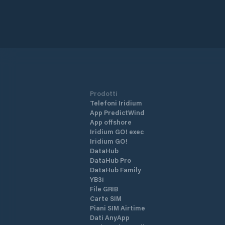
Prodotti
Telefoni Iridium
App PredictWind
App offshore
Iridium GO! exec
Iridium GO!
DataHub
DataHub Pro
DataHub Family
YB3i
File GRIB
Carte SIM
Piani SIM Airtime
Dati AnyApp