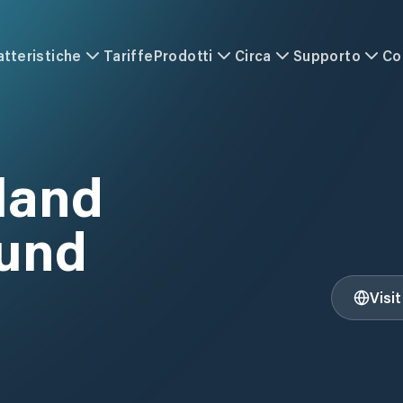
atteristiche
Tariffe
Prodotti
Circa
Supporto
Co
land
und
Visi