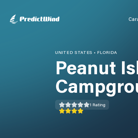
Car
UNITED STATES
•
FLORIDA
Peanut Is
Campgro
1
Rating