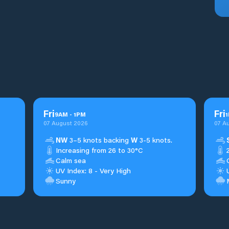
Fri
Fri
9
AM
-
1
PM
1
07 August 2026
07 A
NW
3–5 knots backing
W
3-5 knots.
Increasing from 26 to 30°C
Calm sea
UV Index: 8 - Very High
Sunny