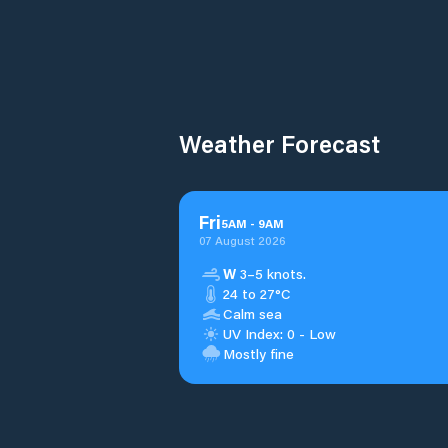
Weather Forecast
Fri
5
AM
-
9
AM
07 August 2026
W
3–5 knots.
24 to 27°C
Calm sea
UV Index: 0 - Low
Mostly fine