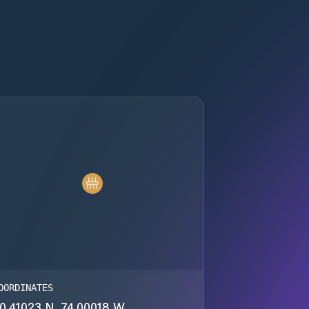
OORDINATES
0.41023 N, 74.00018 W