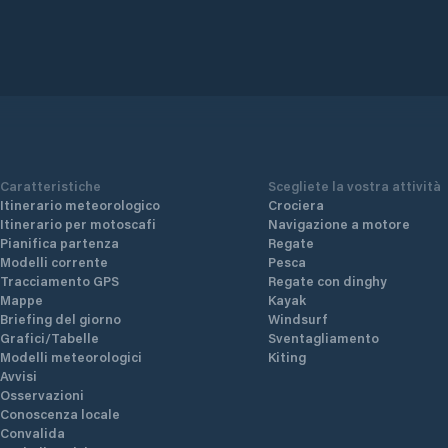
Caratteristiche
Scegliete la vostra attività
Itinerario meteorologico
Crociera
Itinerario per motoscafi
Navigazione a motore
Pianifica partenza
Regate
Modelli corrente
Pesca
Tracciamento GPS
Regate con dinghy
Mappe
Kayak
Briefing del giorno
Windsurf
Grafici/Tabelle
Sventagliamento
Modelli meteorologici
Kiting
Avvisi
Osservazioni
Conoscenza locale
Convalida