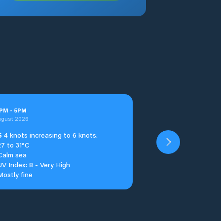
PM
-
5
PM
ugust 2026
S
4 knots increasing to 6 knots.
27 to 31°C
Calm sea
UV Index: 8 - Very High
Mostly fine