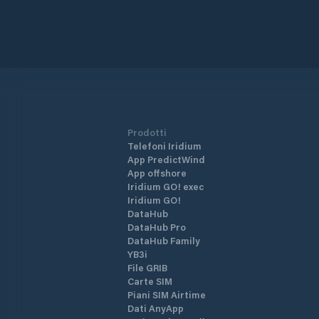
Prodotti
Telefoni Iridium
App PredictWind
App offshore
Iridium GO! exec
Iridium GO!
DataHub
DataHub Pro
DataHub Family
YB3i
File GRIB
Carte SIM
Piani SIM Airtime
Dati AnyApp