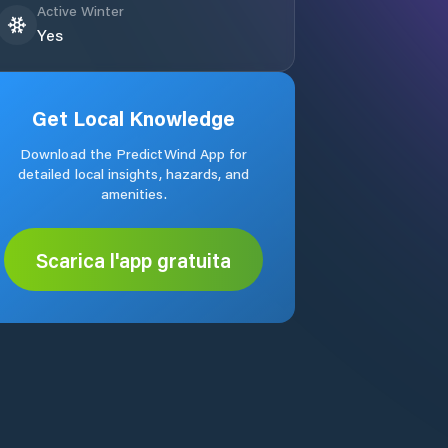
Active Winter
Yes
Get Local Knowledge
Download the PredictWind App for
detailed local insights, hazards, and
amenities.
Scarica l'app gratuita