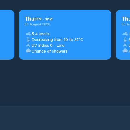
Thu
Th
5
PM
-
9
PM
06 August 2026
06 A
S
4 knots.
Decreasing from 30 to 25°C
UV Index: 0 - Low
Chance of showers