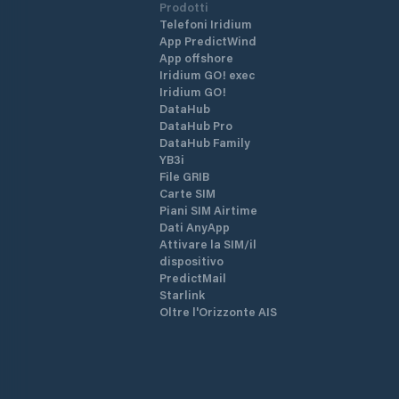
Prodotti
Telefoni Iridium
App PredictWind
App offshore
Iridium GO! exec
Iridium GO!
DataHub
DataHub Pro
DataHub Family
YB3i
File GRIB
Carte SIM
Piani SIM Airtime
Dati AnyApp
Attivare la SIM/il
dispositivo
PredictMail
Starlink
Oltre l'Orizzonte AIS