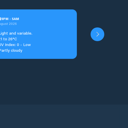
u
9
PM
-
5
AM
ugust 2026
Light and variable.
21 to 26°C
UV Index: 0 - Low
Partly cloudy