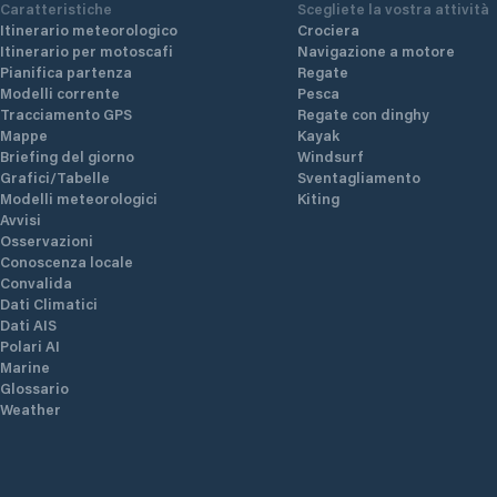
Caratteristiche
Scegliete la vostra attività
Itinerario meteorologico
Crociera
Itinerario per motoscafi
Navigazione a motore
Pianifica partenza
Regate
Modelli corrente
Pesca
Tracciamento GPS
Regate con dinghy
Mappe
Kayak
Briefing del giorno
Windsurf
Grafici/Tabelle
Sventagliamento
Modelli meteorologici
Kiting
Avvisi
Osservazioni
Conoscenza locale
Convalida
Dati Climatici
Dati AIS
Polari AI
Marine
Glossario
Weather