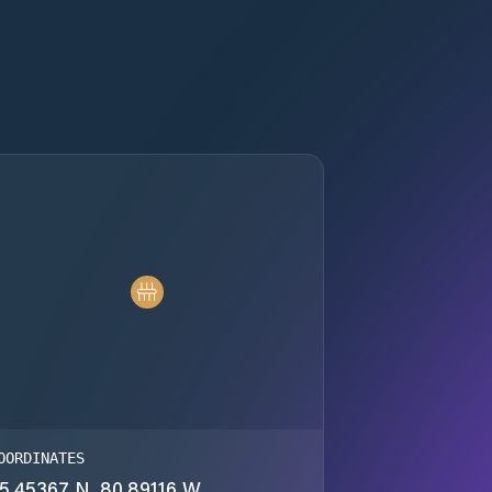
OORDINATES
5.45367 N, 80.89116 W