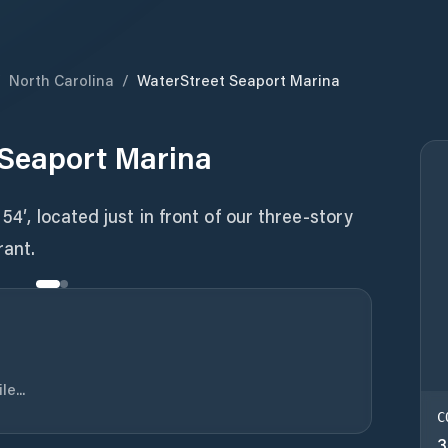
/
North Carolina
/
WaterStreet Seaport Marina
 Seaport Marina
54′, located just in front of our three-story
rant.
e...
C
3