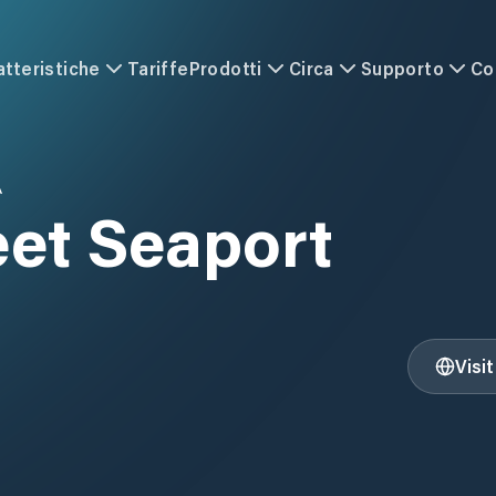
atteristiche
Tariffe
Prodotti
Circa
Supporto
Co
A
eet Seaport
Visi