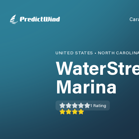
Car
UNITED STATES
•
NORTH CAROLIN
WaterStr
Marina
1
Rating