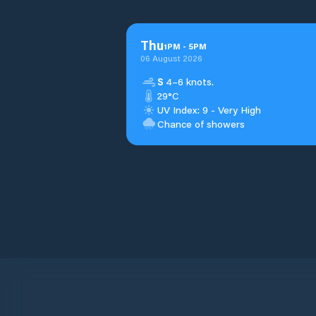
Thu
1
PM
-
5
PM
06 August 2026
S
4–6 knots.
29°C
UV Index: 9 - Very High
Chance of showers