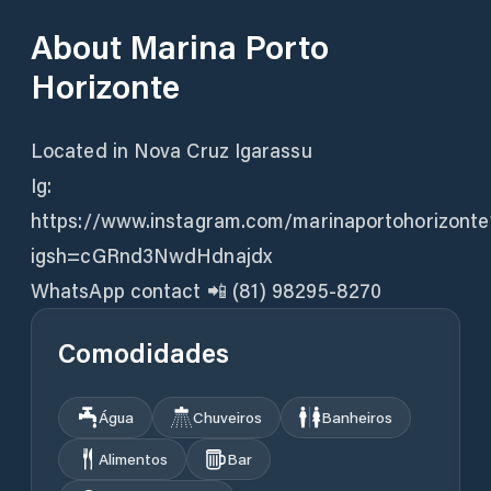
About
Marina Porto
Horizonte
Located in Nova Cruz Igarassu
Ig:
https://www.instagram.com/marinaportohorizonte
igsh=cGRnd3NwdHdnajdx
WhatsApp contact 📲 (81) 98295-8270
Comodidades
Água
Chuveiros
Banheiros
Alimentos
Bar