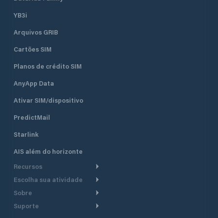
YB3i
Arquivos GRIB
Cartões SIM
Planos de crédito SIM
AnyApp Data
Ativar SIM/dispositivo
PredictMail
Starlink
AIS além do horizonte
Recursos
Escolha sua atividade
Roteamento meteorológico
Sobre
Cruzeiro
Roteamento para
Suporte
embarcações a motor
Faça um tour
Lanchas