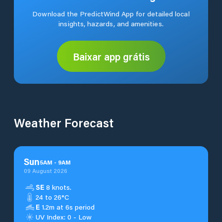
Download the PredictWind App for detailed local
insights, hazards, and amenities.
Baixar app grátis
Weather Forecast
Sun
5
AM
-
9
AM
09 August 2026
SE
8 knots.
24 to 26°C
E
1.2m at 6s period
UV Index: 0 - Low