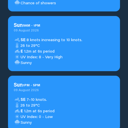
Chance of showers
Sun
9
AM
-
1
PM
09 August 2026
SE
8 knots increasing to 10 knots.
26 to 29°C
E
1.2m at 6s period
UV Index: 8 - Very High
Sunny
Sun
1
PM
-
5
PM
09 August 2026
SE
7–10 knots.
26 to 29°C
E
1.2m at 6s period
UV Index: 0 - Low
Sunny