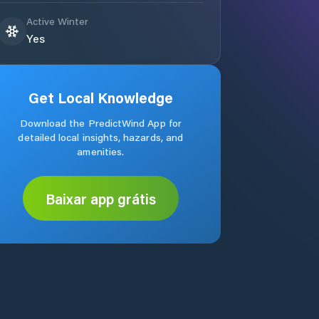
Active Winter
Yes
Get Local Knowledge
Download the PredictWind App for
detailed local insights, hazards, and
amenities.
Baixar app grátis