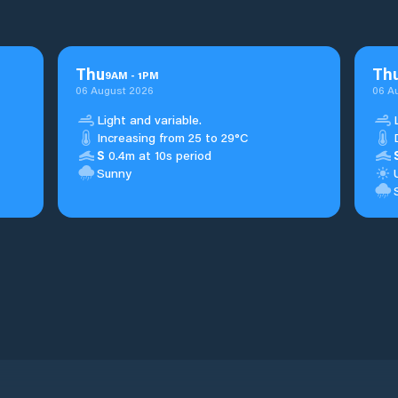
Thu
Th
9
AM
-
1
PM
06 August 2026
06 A
Light and variable.
Increasing from 25 to 29°C
S
0.4m at 10s period
Sunny