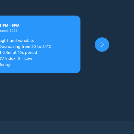
u
1
PM
-
5
PM
ugust 2026
Light and variable.
Decreasing from 30 to 24°C
S
0.4m at 10s period
UV Index: 0 - Low
Sunny