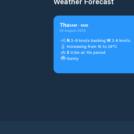
Weather Forecast
Thu
5
AM
-
9
AM
06 August 2026
N
3–8 knots backing
W
3-8 knots.
Increasing from 16 to 24°C
S
0.5m at 10s period
Sunny