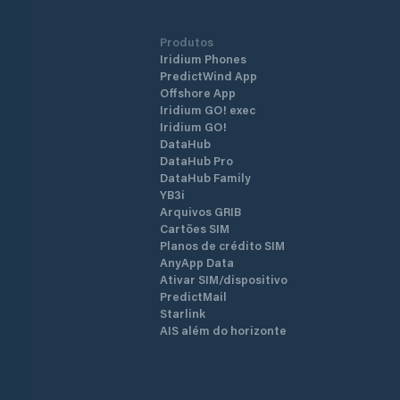
Produtos
Iridium Phones
PredictWind App
Offshore App
Iridium GO! exec
Iridium GO!
DataHub
DataHub Pro
DataHub Family
YB3i
Arquivos GRIB
Cartões SIM
Planos de crédito SIM
AnyApp Data
Ativar SIM/dispositivo
PredictMail
Starlink
AIS além do horizonte