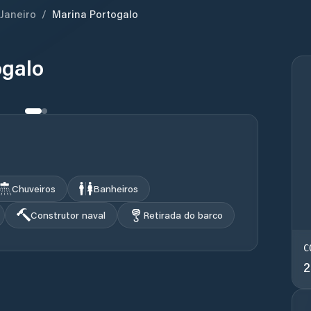
 Janeiro
/
Marina Portogalo
ogalo
Chuveiros
Banheiros
Construtor naval
Retirada do barco
C
2