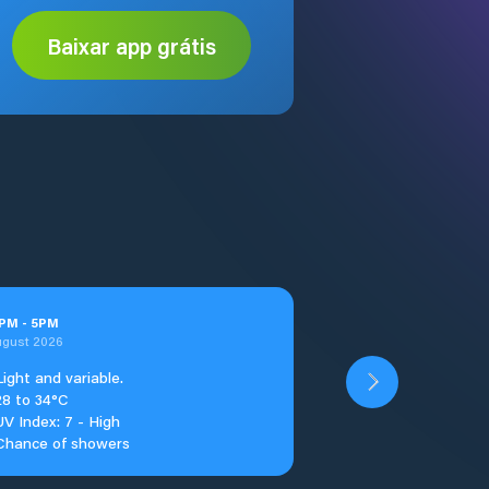
Baixar app grátis
PM
-
5
PM
ugust 2026
Light and variable.
28 to 34°C
UV Index: 7 - High
Chance of showers