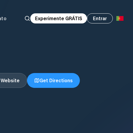
ato
Experimente GRÁTIS
Entrar
t Website
Get Directions