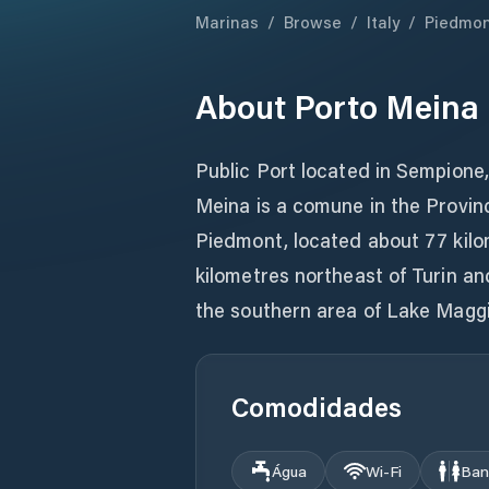
Marinas
/
Browse
/
Italy
/
Piedmo
About
Porto Meina
Public Port located in Sempione,
Meina is a comune in the Provinc
Piedmont, located about 77 kilo
kilometres northeast of Turin an
the southern area of Lake Maggi
Comodidades
Água
Wi‑Fi
Ban