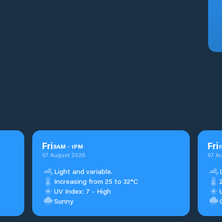
Fri
Fri
9
AM
-
1
PM
1
07 August 2026
07 A
Light and variable.
Increasing from 25 to 32°C
UV Index: 7 - High
Sunny