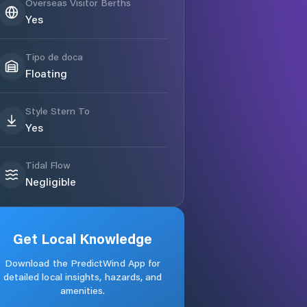
Overseas Visitor Berths
Yes
Tipo de doca
Floating
Style Stern To
Yes
Tidal Flow
Negligible
Get Local Knowledge
Download the PredictWind App for
detailed local insights, hazards, and
amenities.