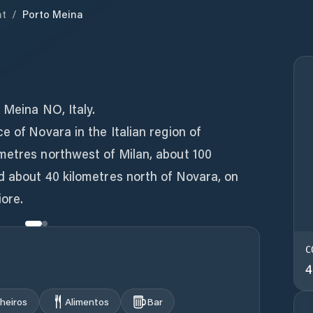
nt
/
Porto Meina
 Meina NO, Italy.
e of Novara in the Italian region of
metres northwest of Milan, about 100
d about 40 kilometres north of Novara, on
ore.
C
4
heiros
Alimentos
Bar