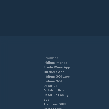
Produtos
Iridium Phones
PredictWind App
Offshore App
Iridium GO! exec
Iridium GO!
DataHub
DataHub Pro
DataHub Family
YB3i
Arquivos GRIB
Cartões SIM