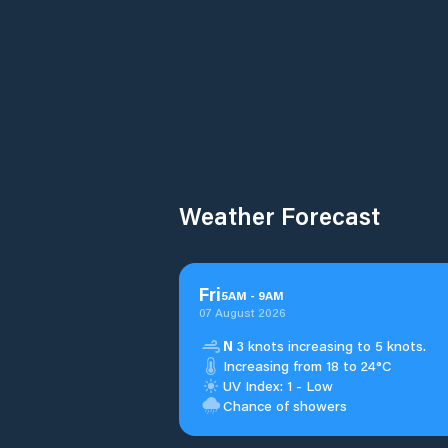
Weather Forecast
Fri
5
AM
-
9
AM
07 August 2026
N
3 knots increasing to 5 knots.
Increasing from 18 to 24°C
UV Index: 1 - Low
Chance of showers