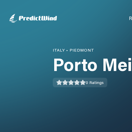
R
ITALY
•
PIEDMONT
Porto Me
0
Ratings