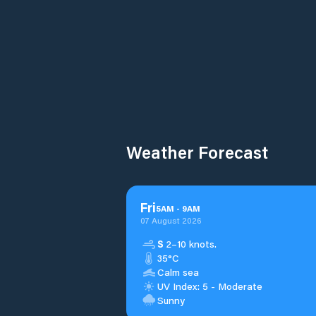
Weather Forecast
Fri
5
AM
-
9
AM
07 August 2026
S
2–10 knots.
35°C
Calm sea
UV Index: 5 - Moderate
Sunny