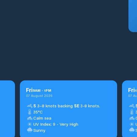
Fri
Fri
9
AM
-
1
PM
1
07 August 2026
07 A
S
3–8 knots backing
SE
3-8 knots.
35°C
Calm sea
UV Index: 9 - Very High
Sunny