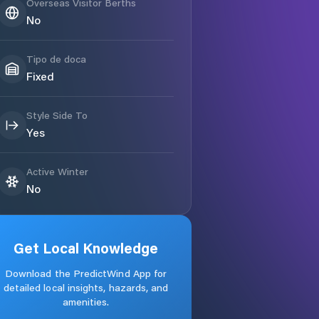
Overseas Visitor Berths
No
Tipo de doca
Fixed
Style Side To
Yes
Active Winter
No
Get Local Knowledge
Download the PredictWind App for
detailed local insights, hazards, and
amenities.