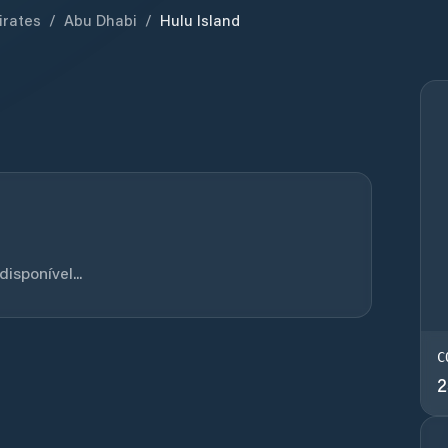
irates
/
Abu Dhabi
/
Hulu Island
sponível...
C
2