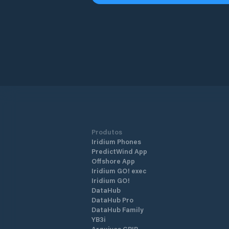
Produtos
Iridium Phones
PredictWind App
Offshore App
Iridium GO! exec
Iridium GO!
DataHub
DataHub Pro
DataHub Family
YB3i
Arquivos GRIB