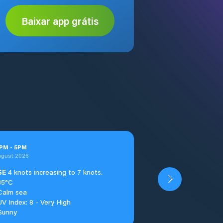
Baixar app grátis
PM
-
5
PM
ugust 2026
SE
4 knots increasing to 7 knots.
35°C
Calm sea
UV Index: 8 - Very High
Sunny