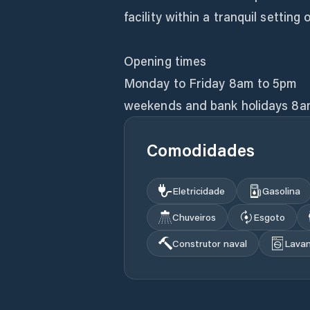
facility within a tranquil settin
Opening times
Monday to Friday 8am to 5pm
weekends and bank holidays 8a
Comodidades
Eletricidade
Gasolina
Chuveiros
Esgoto
Construtor naval
Lavan