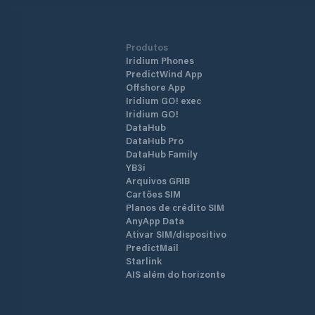
Produtos
Iridium Phones
PredictWind App
Offshore App
Iridium GO! exec
Iridium GO!
DataHub
DataHub Pro
DataHub Family
YB3i
Arquivos GRIB
Cartões SIM
Planos de crédito SIM
AnyApp Data
Ativar SIM/dispositivo
PredictMail
Starlink
AIS além do horizonte