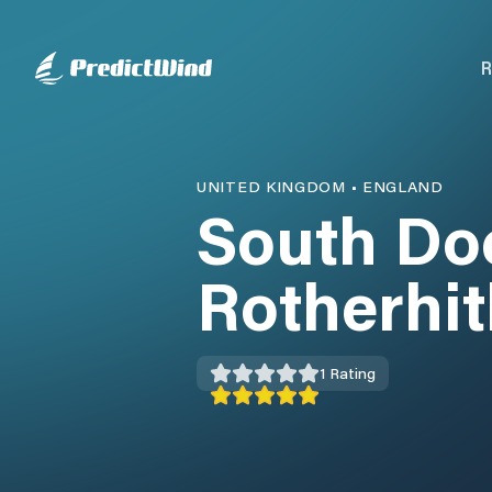
R
UNITED KINGDOM
•
ENGLAND
South Do
Rotherhi
1
Rating