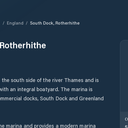
m
/
England
/
South Dock, Rotherhithe
Rotherhithe
 the south side of the river Thames and is
ith an integral boatyard. The marina is
ommercial docks, South Dock and Greenland
C
he marina and provides a modern marina
5