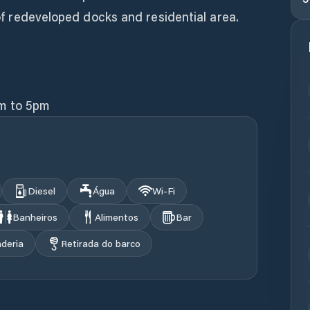
g of redeveloped docks and residential area.
m to 5pm
Diesel
Água
Wi‑Fi
Banheiros
Alimentos
Bar
deria
Retirada do barco