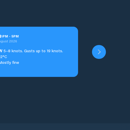
u
1
PM
-
5
PM
ugust 2026
W
5–8 knots. Gusts up to 19 knots.
22°C
Mostly fine