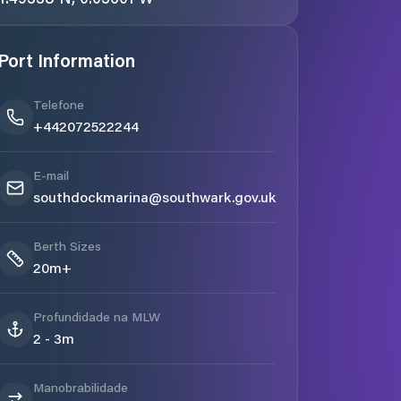
Port Information
Telefone
+442072522244
E-mail
southdockmarina@southwark.gov.uk
Berth Sizes
20m+
Profundidade na MLW
2 - 3m
Manobrabilidade