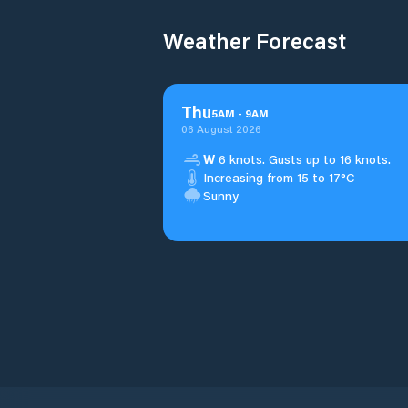
Weather Forecast
Thu
5
AM
-
9
AM
06 August 2026
W
6 knots. Gusts up to 16 knots.
Increasing from 15 to 17°C
Sunny