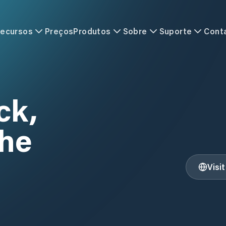
ecursos
Preços
Produtos
Sobre
Suporte
Cont
ck,
the
Visi