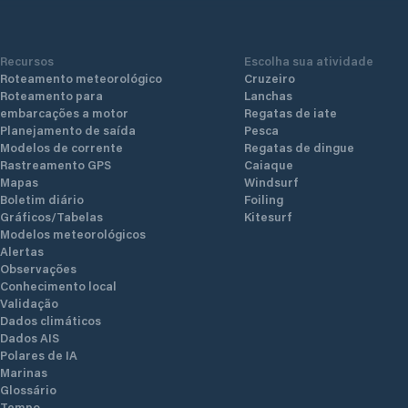
Recursos
Escolha sua atividade
Roteamento meteorológico
Cruzeiro
Roteamento para
Lanchas
embarcações a motor
Regatas de iate
Planejamento de saída
Pesca
Modelos de corrente
Regatas de dingue
Rastreamento GPS
Caiaque
Mapas
Windsurf
Boletim diário
Foiling
Gráficos/Tabelas
Kitesurf
Modelos meteorológicos
Alertas
Observações
Conhecimento local
Validação
Dados climáticos
Dados AIS
Polares de IA
Marinas
Glossário
Tempo