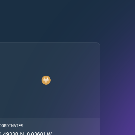
OORDINATES
1.49338 N, 0.03601 W