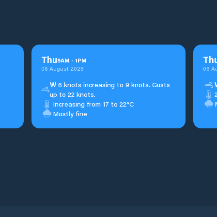
Thu
Th
9
AM
-
1
PM
06 August 2026
06 A
W
6 knots increasing to 9 knots. Gusts
up to 22 knots.
Increasing from 17 to 22°C
Mostly fine