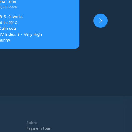
PM
-
5
PM
ugust 2026
W
5–9 knots.
19 to 22°C
Calm sea
UV Index: 9 - Very High
Sunny
Sobre
Faça um tour