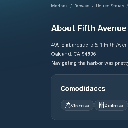
Marinas
/
Browse
/
United States
About
Fifth Avenue
499 Embarcadero & 1 Fifth Ave
Oakland, CA 94606
Navigating the harbor was pretty
Comodidades
Chuveiros
Banheiros