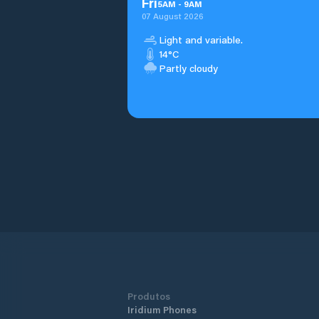
Fri
5
AM
-
9
AM
07 August 2026
Light and variable.
14°C
Partly cloudy
Produtos
Iridium Phones