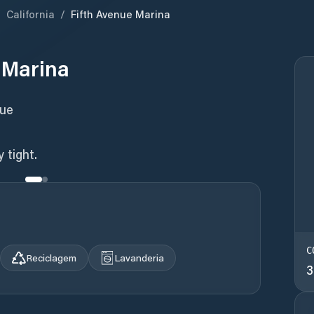
/
California
/
Fifth Avenue Marina
 Marina
nue
 tight.
C
Reciclagem
Lavanderia
3