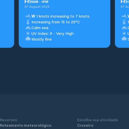
Fri
Fri
9
AM
-
1
PM
1
07 August 2026
07 A
W
1 knots increasing to 7 knots.
Increasing from 15 to 20°C
Calm sea
UV Index: 9 - Very High
Mostly fine
Recursos
Escolha sua atividade
Roteamento meteorológico
Cruzeiro