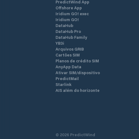
PredictWind App
Offshore App
Iridium GO! exec
Iridium GO!
DataHub
DataHub Pro
DataHub Family
YB3i
Arquivos GRIB
Cartões SIM
Planos de crédito SIM
AnyApp Data
Ativar SIM/dispositivo
PredictMail
Starlink
AIS além do horizonte
©
2026
PredictWind