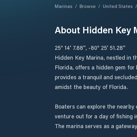
Marinas
/
Browse
/
United States
About
Hidden Key 
25° 14' 7.88'', -80° 25' 51.28''
Hidden Key Marina, nestled in t
Florida, offers a hidden gem for
provides a tranquil and seclude
amidst the beauty of Florida.
Boaters can explore the nearby c
venture out for a day of fishing 
The marina serves as a gateway 