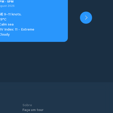
PM
-
5
PM
ugust 2026
SE
9–11 knots.
29°C
Calm sea
UV Index: 11 - Extreme
Cloudy
Sobre
Faça um tour