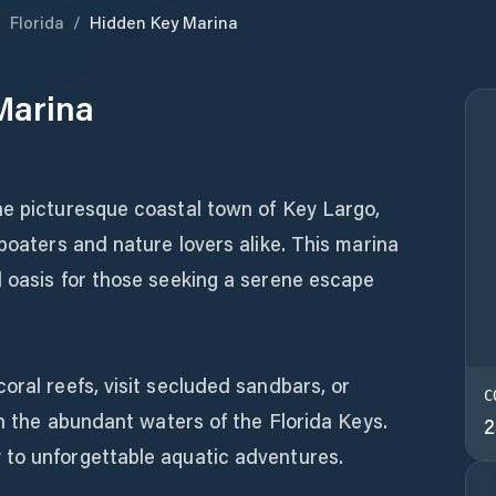
/
Florida
/
Hidden Key Marina
Marina
he picturesque coastal town of Key Largo,
 boaters and nature lovers alike. This marina
d oasis for those seeking a serene escape
oral reefs, visit secluded sandbars, or
C
in the abundant waters of the Florida Keys.
2
to unforgettable aquatic adventures.