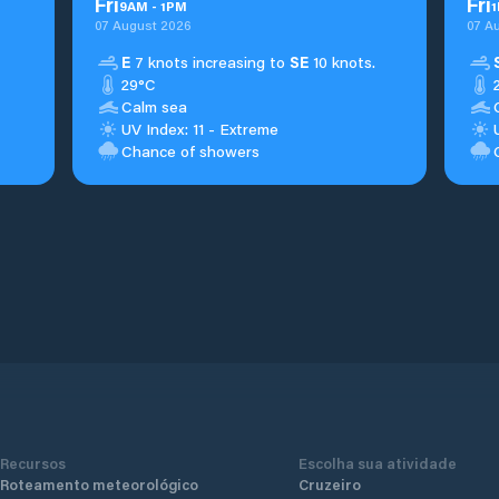
Fri
Fri
9
AM
-
1
PM
1
07 August 2026
07 A
E
7 knots increasing to
SE
10 knots.
29°C
Calm sea
UV Index: 11 - Extreme
Chance of showers
Recursos
Escolha sua atividade
Roteamento meteorológico
Cruzeiro