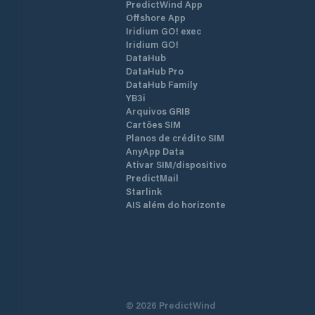
PredictWind App
Offshore App
Iridium GO! exec
Iridium GO!
DataHub
DataHub Pro
DataHub Family
YB3i
Arquivos GRIB
Cartões SIM
Planos de crédito SIM
AnyApp Data
Ativar SIM/dispositivo
PredictMail
Starlink
AIS além do horizonte
©
2026
PredictWind