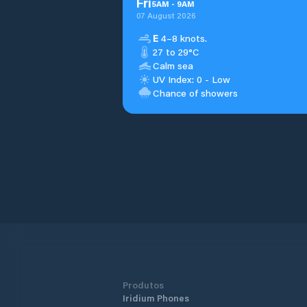
Fri
5
AM
-
9
AM
07 August 2026
E
4–8 knots.
27 to 29°C
Calm sea
UV Index: 0 - Low
Chance of showers
Produtos
Iridium Phones